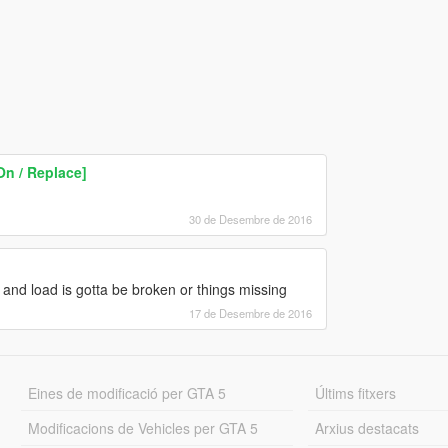
n / Replace]
30 de Desembre de 2016
 and load is gotta be broken or things missing
17 de Desembre de 2016
Eines de modificació per GTA 5
Últims fitxers
Modificacions de Vehicles per GTA 5
Arxius destacats