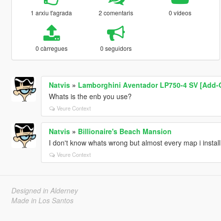
1 arxiu t'agrada
2 comentaris
0 vídeos
0 càrregues
0 seguidors
Natvis
»
Lamborghini Aventador LP750-4 SV [Add-O
Whats is the enb you use?
Veure Context
Natvis
»
Billionaire's Beach Mansion
I don't know whats wrong but almost every map i install
Veure Context
Designed in Alderney
Made in Los Santos