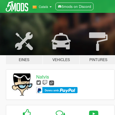
5mods on Discord
Català
EINES
VEHICLES
PINTURES
Natvis
Doneu amb