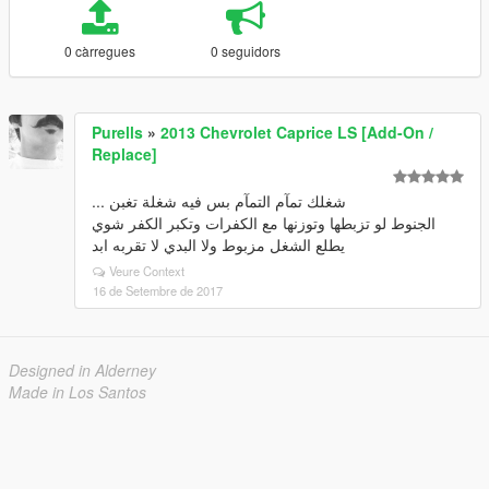
0 càrregues
0 seguidors
Purells
»
2013 Chevrolet Caprice LS [Add-On /
Replace]
شغلك تمآم التمآم بس فيه شغلة تغبن ...
الجنوط لو تزبطها وتوزنها مع الكفرات وتكبر الكفر شوي
يطلع الشغل مزبوط ولا البدي لا تقربه ابد
Veure Context
16 de Setembre de 2017
Designed in Alderney
Made in Los Santos