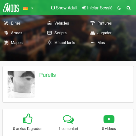
Show Adult
Iniciar Sessió
Eines
Vehicles
Pintures
Armes
Scripts
Jugador
Mapes
Miscel·lanis
Més
Purells
0 arxius t'agraden
1 comentari
0 vídeos