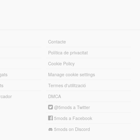
Contacte
Política de privacitat
Cookie Policy
gats
Manage cookie settings
ts
Termes d'utilització
cador
DMCA
@5mods a Twitter
5mods a Facebook
5mods on Discord