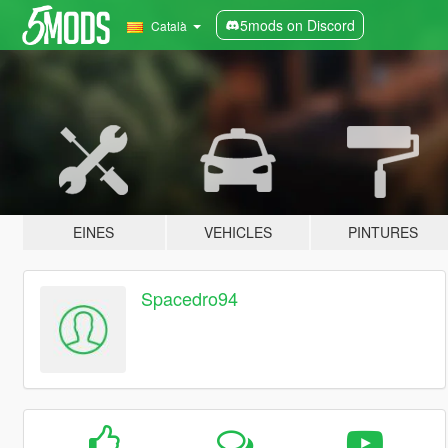
5mods on Discord
Català
EINES
VEHICLES
PINTURES
Spacedro94