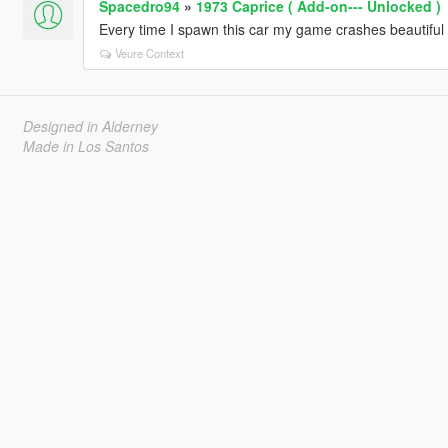
Spacedro94
»
1973 Caprice ( Add-on--- Unlocked )
Every time I spawn this car my game crashes beautiful 
Veure Context
Designed in Alderney
Made in Los Santos