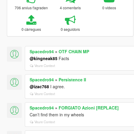
706 arxius t'agraden
4 comentaris
0 vídeos
0 càrregues
0 seguidors
Spacedro94
»
OTF CHAIN MP
@kingneak85
Facts
Veure Context
Spacedro94
»
Persistence II
@izac768
I agree.
Veure Context
Spacedro94
»
FORGIATO Azioni [REPLACE]
Can’t find them in my wheels
Veure Context