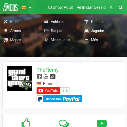
Show Adult
Iniciar Sessió
Eines
Vehicles
Pintures
Armes
Scripts
Jugador
Mapes
Miscel·lanis
Més
TheRemy
P-Town
Doneu amb