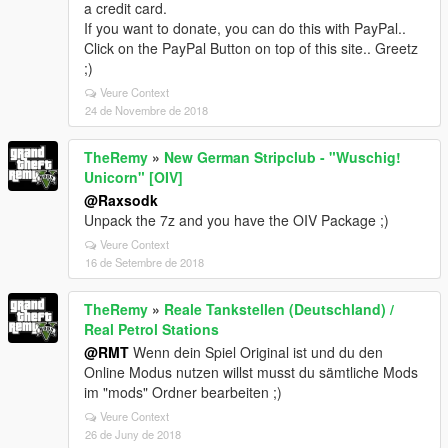
a credit card.
If you want to donate, you can do this with PayPal..
Click on the PayPal Button on top of this site.. Greetz
;)
Veure Context
24 de Novembre de 2018
TheRemy
»
New German Stripclub - "Wuschig!
Unicorn" [OIV]
@Raxsodk
Unpack the 7z and you have the OIV Package ;)
Veure Context
16 de Setembre de 2018
TheRemy
»
Reale Tankstellen (Deutschland) /
Real Petrol Stations
@RMT
Wenn dein Spiel Original ist und du den
Online Modus nutzen willst musst du sämtliche Mods
im "mods" Ordner bearbeiten ;)
Veure Context
26 de Juny de 2018