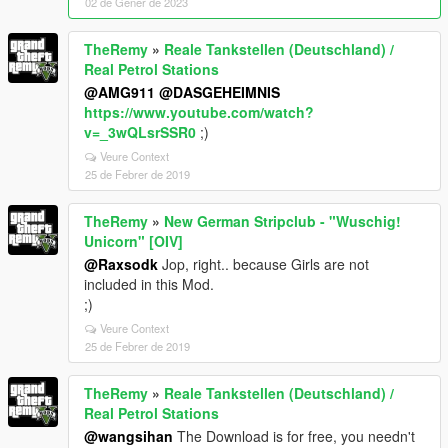
02 de Gener de 2023
TheRemy
»
Reale Tankstellen (Deutschland) /
Real Petrol Stations
@AMG911
@DASGEHEIMNIS
https://www.youtube.com/watch?
v=_3wQLsrSSR0
;)
Veure Context
25 de Febrer de 2019
TheRemy
»
New German Stripclub - "Wuschig!
Unicorn" [OIV]
@Raxsodk
Jop, right.. because Girls are not
included in this Mod.
;)
Veure Context
25 de Febrer de 2019
TheRemy
»
Reale Tankstellen (Deutschland) /
Real Petrol Stations
@wangsihan
The Download is for free, you needn't