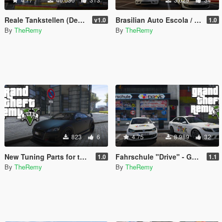
Reale Tankstellen (Deutschland) / Real Petrol Stations
Brasilian Auto Escola / Driving School "Delta" with two Driving School Cars
v1.0
1.0
By
TheRemy
By
TheRemy
823
6
4.75
8.989
32
New Tuning Parts for the Audi TTS 2015 by "[YCA] SCRAT"
Fahrschule "Drive" - German Driving School with 2 Cars
1.0
1.1
By
TheRemy
By
TheRemy