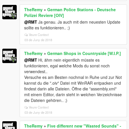
TheRemy
»
German Police Stations - Deutsche
Polizei Reviere [OIV]
@RMT
Ja genau. Ja auch mit dem neuesten Update
sollte es funktionieren.. ;)
Veure Context
03 de Juny de 2018
TheRemy
»
German Shops in Countryside [W.I.P.]
@RMT
Hi, ähm nein eigentlich müsste es
funktionieren, egal welche Mods du sonst noch
verwendest..
Versuche es am Besten nochmal in Ruhe und zur Not
kannst du die ".oiv" Datei mit WinRAR entpacken und
findest darin alle Dateien. Öffne die "assembly.xml"
mit einem Editor, darin steht in welchen Verzeichnisse
die Dateien gehören.. ;)
Veure Context
03 de Juny de 2018
TheRemy
»
Five different new "Wasted Sounds" -