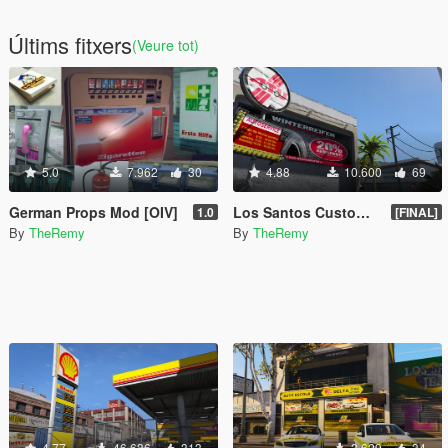
Últims fitxers
(Veure tot)
5.0
7.962
30
4.88
10.600
69
German Props Mod [OIV]
Los Santos Customs zu A.T.U. Tuning Werkstätten/Workshops [OIV]
1.0
[FINAL]
By
TheRemy
By
TheRemy
4.77
46.636
313
3.629
34