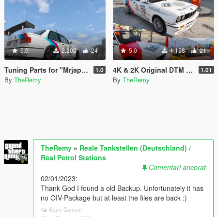
5.0
2.202
24
5.0
1.158
21
Tuning Parts for "Mrjappie241's" 1991 BMW E30 M3
4K & 2K Original DTM Liveries for Mrjappie241's BMW M3 E30
1.0
1.01
By
TheRemy
By
TheRemy
TheRemy
»
Reale Tankstellen (Deutschland) /
Real Petrol Stations
Comentari ancorat
02/01/2023:
Thank God I found a old Backup. Unfortunately it has
no OIV-Package but at least the files are back :)
Veure Context