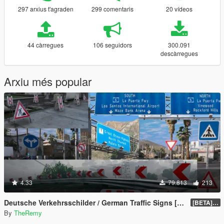
297 arxius t'agraden
299 comentaris
20 vídeos
44 càrregues
106 seguidors
300.091
descàrregues
Arxiu més popular
4.33
79.813
213
Deutsche Verkehrsschilder / German Traffic Signs [OIV]
[BETA] 0.4
By
TheRemy