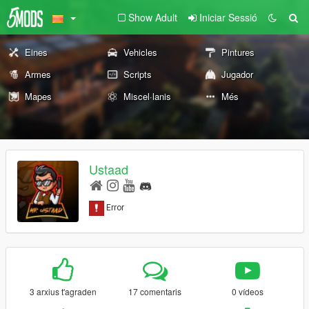
Show Adult
Iniciar Sessió
Eines
Vehicles
Pintures
Armes
Scripts
Jugador
Mapes
Miscel·lanis
Més
Ustaad
3 arxius t'agraden
17 comentaris
0 vídeos