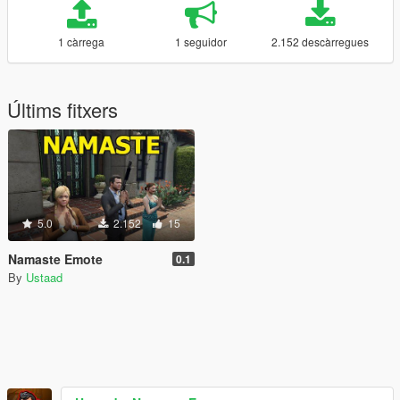
1 càrrega
1 seguidor
2.152 descàrregues
Últims fitxers
5.0
2.152
15
Namaste Emote
0.1
By
Ustaad