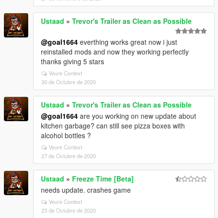
Ustaad
»
Trevor's Trailer as Clean as Possible
@goal1664
everthing works great now i just
reinstalled mods and now they working perfectly
thanks giving 5 stars
Veure Context
30 de Octubre de 2020
Ustaad
»
Trevor's Trailer as Clean as Possible
@goal1664
are you working on new update about
kitchen garbage? can still see pizza boxes with
alcohol bottles ?
Veure Context
27 de Octubre de 2020
Ustaad
»
Freeze Time [Beta]
needs update. crashes game
Veure Context
23 de Octubre de 2020