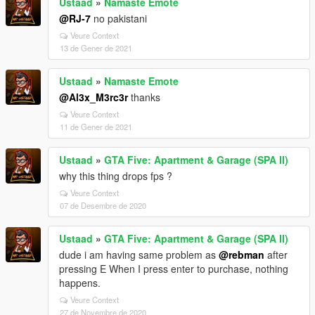
Ustaad
»
Namaste Emote
@RJ-7
no pakistani
Veure Context
13 de Gener de 2021
Ustaad
»
Namaste Emote
@Al3x_M3rc3r
thanks
Veure Context
11 de Gener de 2021
Ustaad
»
GTA Five: Apartment & Garage (SPA II)
why this thing drops fps ?
Veure Context
07 de Desembre de 2020
Ustaad
»
GTA Five: Apartment & Garage (SPA II)
dude i am having same problem as
@rebman
after
pressing E When I press enter to purchase, nothing
happens.
Veure Context
27 de Novembre de 2020