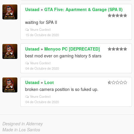
Ustaad
»
GTA Five: Apartment & Garage (SPA II)
waiting for SPA II
Veure Context
15 de Octubre de 2020
Ustaad
»
Menyoo PC [DEPRECATED]
best mod ever on gaming history 5 stars
Veure Context
04 de Octubre de 2020
Ustaad
»
Loot
broken camera position is so fuked up.
Veure Context
04 de Octubre de 2020
Designed in Alderney
Made in Los Santos