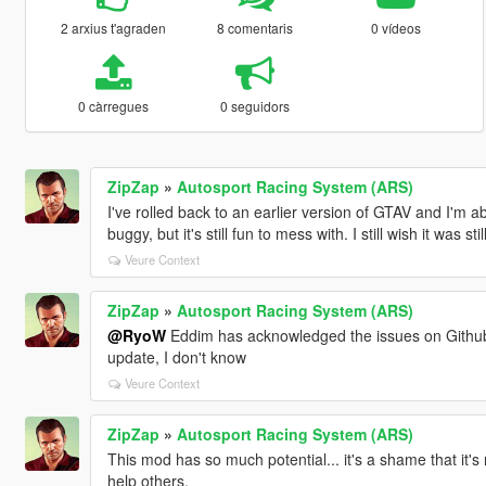
2 arxius t'agraden
8 comentaris
0 vídeos
0 càrregues
0 seguidors
ZipZap
»
Autosport Racing System (ARS)
I've rolled back to an earlier version of GTAV and I'm abl
buggy, but it's still fun to mess with. I still wish it was 
Veure Context
ZipZap
»
Autosport Racing System (ARS)
@RyoW
Eddim has acknowledged the issues on Github, 
update, I don't know
Veure Context
ZipZap
»
Autosport Racing System (ARS)
This mod has so much potential... it's a shame that it's
help others.