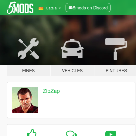
5mods on Discord
Català
EINES
VEHICLES
PINTURES
ZipZap