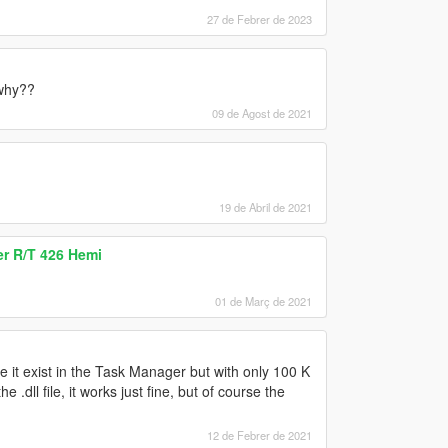
27 de Febrer de 2023
 why??
09 de Agost de 2021
19 de Abril de 2021
er R/T 426 Hemi
01 de Març de 2021
e it exist in the Task Manager but with only 100 K
.dll file, it works just fine, but of course the
12 de Febrer de 2021