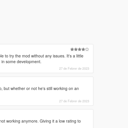
e to try the mod without any issues. It's a little
still in some development.
27 de Febrer de 2023
but whether or not he's still working on an
27 de Febrer de 2023
 not working anymore. Giving it a low rating to