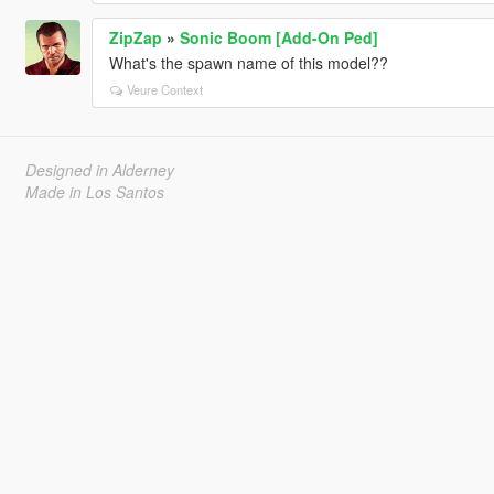
ZipZap
»
Sonic Boom [Add-On Ped]
What's the spawn name of this model??
Veure Context
Designed in Alderney
Made in Los Santos