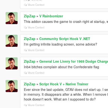
Veure Context
ZipZap
»
V Rainbomizer
This addon causes the game to crash right at startup,
Veure Context
ZipZap
»
Community Script Hook V .NET
I'm getting infinite loading screen, some advice?
Veure Context
ZipZap
»
General Lee Livery for 1969 Dodge Charg
Inb4 bitches complain about the Confederate flag
Veure Context
ZipZap
»
Script Hook V + Native Trainer
Ever since the last update, GTAV does not start up. I se
in memory. It disappears after a while. When I remove the 
hook doesn't work. What am I supposed to do?
Veure Context