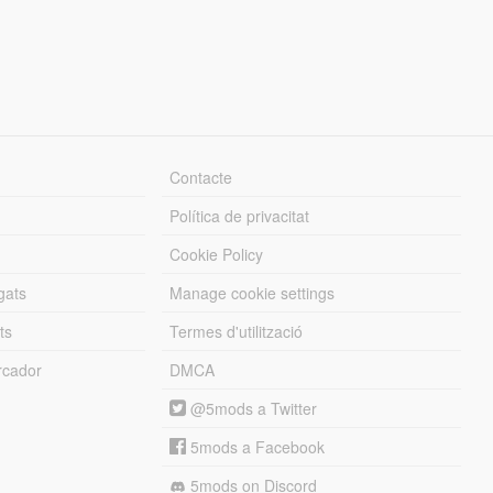
Contacte
Política de privacitat
Cookie Policy
gats
Manage cookie settings
ts
Termes d'utilització
cador
DMCA
@5mods a Twitter
5mods a Facebook
5mods on Discord