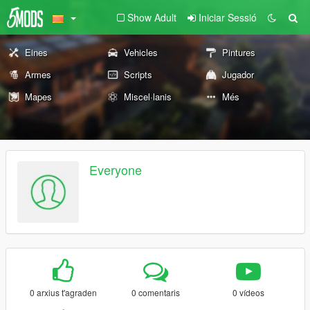
Show Adult
Iniciar Sessió
Eines
Vehicles
Pintures
Armes
Scripts
Jugador
Mapes
Miscel·lanis
Més
Everyone
0 arxius t'agraden
0 comentaris
0 vídeos