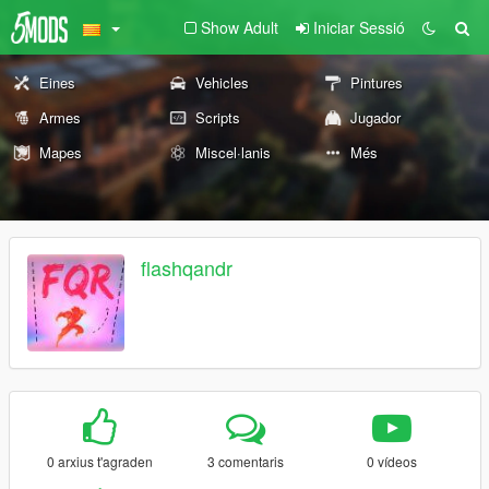
Show Adult
Iniciar Sessió
Eines
Vehicles
Pintures
Armes
Scripts
Jugador
Mapes
Miscel·lanis
Més
flashqandr
0 arxius t'agraden
3 comentaris
0 vídeos