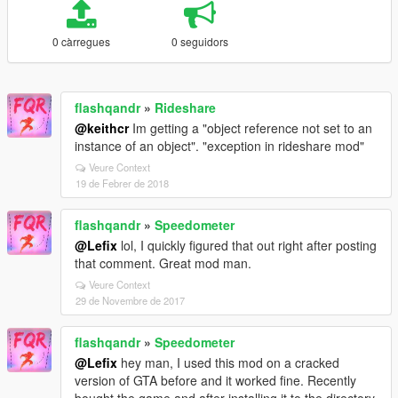
0 càrregues
0 seguidors
flashqandr
»
Rideshare
@keithcr
Im getting a "object reference not set to an
instance of an object". "exception in rideshare mod"
Veure Context
19 de Febrer de 2018
flashqandr
»
Speedometer
@Lefix
lol, I quickly figured that out right after posting
that comment. Great mod man.
Veure Context
29 de Novembre de 2017
flashqandr
»
Speedometer
@Lefix
hey man, I used this mod on a cracked
version of GTA before and it worked fine. Recently