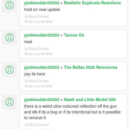
gta5modder20202
»
Realistic Euphoria Reactions
hold on new update
Veure Context
09 de Juny de 2026
gta5modder20202
»
Taurus G3
neat
Veure Context
08 de Juny de 2026
gta5modder20202
»
The Ballas 2026 Retextures
yay its here
Veure Context
06 de Juny de 2026
gta5modder20202
»
Hawk and Little Model 269
there is a weird olive coloured reflection off the gun
and idk if its a bug or if its intentional but is it possible
to remove it
Veure Context