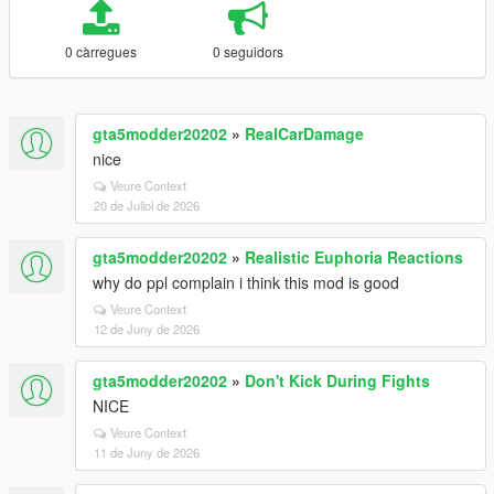
0 càrregues
0 seguidors
gta5modder20202
»
RealCarDamage
nice
Veure Context
20 de Juliol de 2026
gta5modder20202
»
Realistic Euphoria Reactions
why do ppl complain i think this mod is good
Veure Context
12 de Juny de 2026
gta5modder20202
»
Don't Kick During Fights
NICE
Veure Context
11 de Juny de 2026