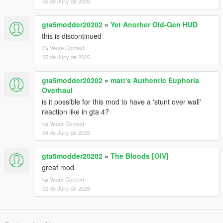
06 de Juny de 2026
gta5modder20202
»
Yet Another Old-Gen HUD
this is discontinued
Veure Context
05 de Juny de 2026
gta5modder20202
»
matt's Authentic Euphoria
Overhaul
is it possible for this mod to have a 'stunt over wall'
reaction like in gta 4?
Veure Context
04 de Juny de 2026
gta5modder20202
»
The Bloods [OIV]
great mod
Veure Context
02 de Juny de 2026