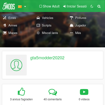
Show Adult
Iniciar Sessió
Eines
Vehicles
Pintures
Armes
Scripts
Jugador
Mapes
Miscel·lanis
Més
gta5modder20202
3 arxius t'agraden
40 comentaris
0 vídeos