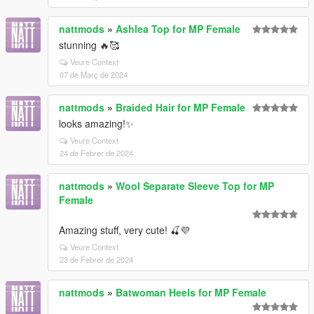
nattmods
»
Ashlea Top for MP Female
stunning 🔥🥰
Veure Context
07 de Març de 2024
nattmods
»
Braided Hair for MP Female
looks amazing!✨
Veure Context
24 de Febrer de 2024
nattmods
»
Wool Separate Sleeve Top for MP
Female
Amazing stuff, very cute! 🍒💜
Veure Context
23 de Febrer de 2024
nattmods
»
Batwoman Heels for MP Female