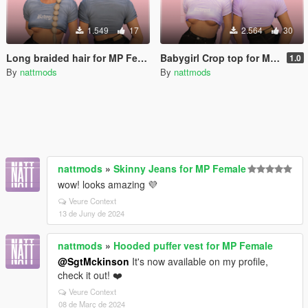
1.549
17
2.564
30
Long braided hair for MP Female
Babygirl Crop top for MP Female
1.0
By
nattmods
By
nattmods
nattmods
»
Skinny Jeans for MP Female
wow! looks amazing 💜
Veure Context
13 de Juny de 2024
nattmods
»
Hooded puffer vest for MP Female
@SgtMckinson
It's now available on my profile,
check it out! ❤️
Veure Context
08 de Març de 2024