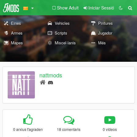
Show Adult
Iniciar Sessió
Eines
Vehicles
Pintures
Armes
Scripts
Jugador
Mapes
Miscel·lanis
Més
nattmods
0 arxius t'agraden
18 comentaris
0 vídeos