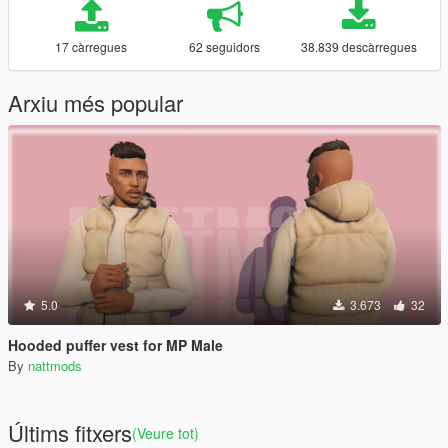
17 càrregues
62 seguidors
38.839 descàrregues
Arxiu més popular
5.0
3.673
32
Hooded puffer vest for MP Male
By
nattmods
Últims fitxers
(Veure tot)