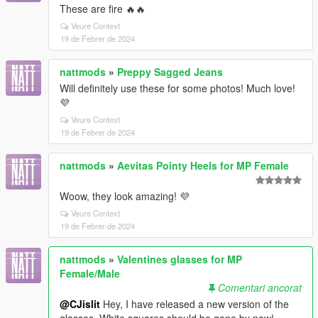
These are fire 🔥🔥
Veure Context
19 de Febrer de 2024
nattmods
»
Preppy Sagged Jeans
Will definitely use these for some photos! Much love!
💜
Veure Context
19 de Febrer de 2024
nattmods
»
Aevitas Pointy Heels for MP Female
Woow, they look amazing! 💜
Veure Context
19 de Febrer de 2024
nattmods
»
Valentines glasses for MP
Female/Male
Comentari ancorat
@CJislit
Hey, I have released a new version of the