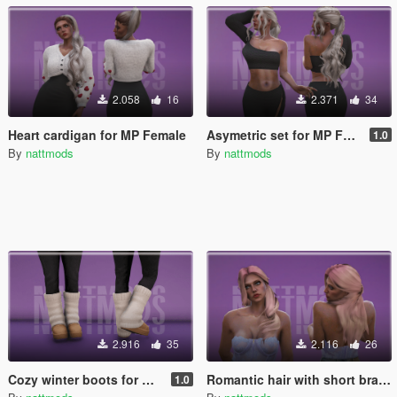
2.058
16
2.371
34
Heart cardigan for MP Female
Asymetric set for MP Female
1.0
By
nattmods
By
nattmods
2.916
35
2.116
26
Cozy winter boots for MP Female
Romantic hair with short braid for MP Female
1.0