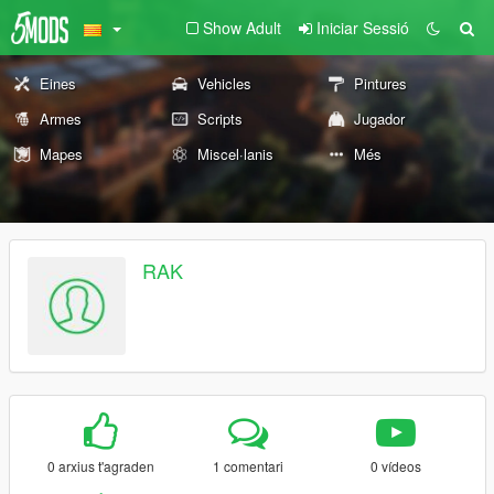
Show Adult
Iniciar Sessió
Eines
Vehicles
Pintures
Armes
Scripts
Jugador
Mapes
Miscel·lanis
Més
RAK
0 arxius t'agraden
1 comentari
0 vídeos