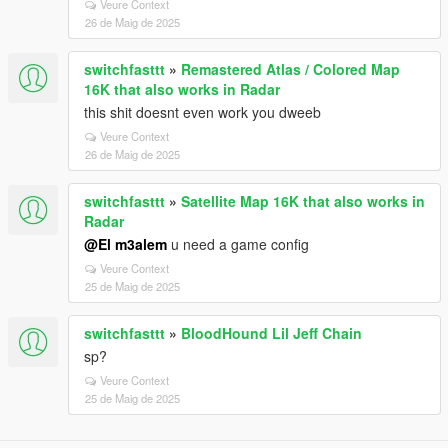
Veure Context
26 de Maig de 2025
switchfasttt
»
Remastered Atlas / Colored Map
16K that also works in Radar
this shit doesnt even work you dweeb
Veure Context
26 de Maig de 2025
switchfasttt
»
Satellite Map 16K that also works in
Radar
@El m3alem
u need a game config
Veure Context
25 de Maig de 2025
switchfasttt
»
BloodHound Lil Jeff Chain
sp?
Veure Context
25 de Maig de 2025