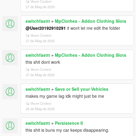
Veure Context
27 de Maig de 2025
switchfasttt
»
MpClothes - Addon Clothing Slots
@User20192910291
it wont let me edit the folder
Veure Context
27 de Maig de 2025
switchfasttt
»
MpClothes - Addon Clothing Slots
this shit dont work
Veure Context
27 de Maig de 2025
switchfasttt
»
Save or Sell your Vehicles
makes my game lag idk might just be me
Veure Context
26 de Maig de 2025
switchfasttt
»
Persistence II
this shit is buns my car keeps disappearing.