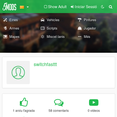
Show Adult
Iniciar Sessió
Eines
Vehicles
Pintures
Armes
Scripts
Jugador
Mapes
Miscel·lanis
Més
switchfasttt
1 arxiu t'agrada
58 comentaris
0 vídeos