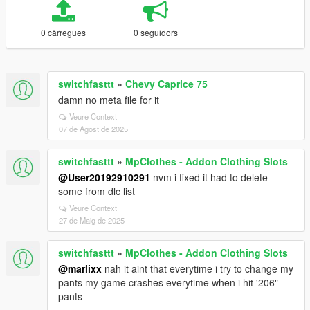
0 càrregues
0 seguidors
switchfasttt
»
Chevy Caprice 75
damn no meta file for it
Veure Context
07 de Agost de 2025
switchfasttt
»
MpClothes - Addon Clothing Slots
@User20192910291
nvm i fixed it had to delete
some from dlc list
Veure Context
27 de Maig de 2025
switchfasttt
»
MpClothes - Addon Clothing Slots
@marlixx
nah it aint that everytime i try to change my
pants my game crashes everytime when i hit '206"
pants