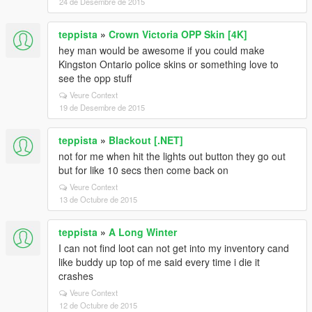
24 de Desembre de 2015
teppista
»
Crown Victoria OPP Skin [4K]
hey man would be awesome if you could make
Kingston Ontario police skins or something love to
see the opp stuff
Veure Context
19 de Desembre de 2015
teppista
»
Blackout [.NET]
not for me when hit the lights out button they go out
but for like 10 secs then come back on
Veure Context
13 de Octubre de 2015
teppista
»
A Long Winter
I can not find loot can not get into my inventory cand
like buddy up top of me said every time i die it
crashes
Veure Context
12 de Octubre de 2015