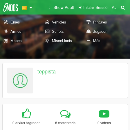
Show Adult
Iniciar Sessió
Eines
Vehicles
Pintures
Armes
Scripts
Jugador
Mapes
Miscel·lanis
Més
teppista
0 arxius t'agraden
8 comentaris
0 vídeos