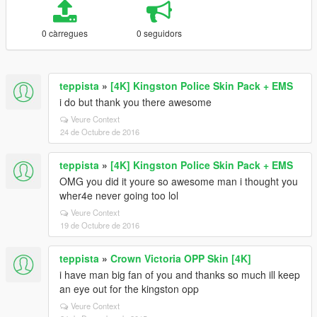
0 càrregues
0 seguidors
teppista
»
[4K] Kingston Police Skin Pack + EMS
i do but thank you there awesome
Veure Context
24 de Octubre de 2016
teppista
»
[4K] Kingston Police Skin Pack + EMS
OMG you did it youre so awesome man i thought you
wher4e never going too lol
Veure Context
19 de Octubre de 2016
teppista
»
Crown Victoria OPP Skin [4K]
i have man big fan of you and thanks so much ill keep
an eye out for the kingston opp
Veure Context