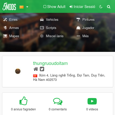
Show Adult
Iniciar Sessió
Eines
Vehicles
Pintures
Armes
Scripts
Jugador
Mapes
Miscel·lanis
Més
thungruoudoitam
Xóm 4, Làng nghề Trống, Đọi Tam, Duy Tiên,
Hà Nam 402573
0 arxius t'agraden
0 comentaris
0 vídeos