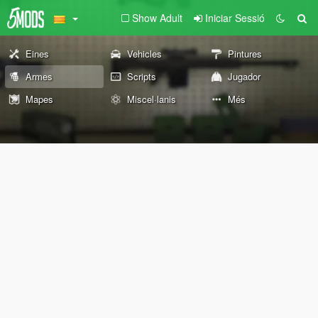
Show Adult
Iniciar Sessió
Eines
Vehicles
Pintures
Armes
Scripts
Jugador
Mapes
Miscel·lanis
Més