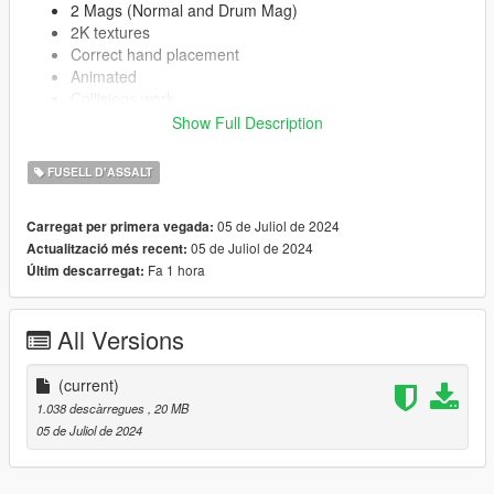
2 Mags (Normal and Drum Mag)
2K textures
Correct hand placement
Animated
Collisions work
HQ Models
Show Full Description
FUSELL D'ASSALT
-- Replaces assault rifle --
05 de Juliol de 2024
Carregat per primera vegada:
Version 1.0:
05 de Juliol de 2024
Actualització més recent:
Release
Fa 1 hora
Últim descarregat:
All Versions
(current)
1.038 descàrregues
, 20 MB
05 de Juliol de 2024