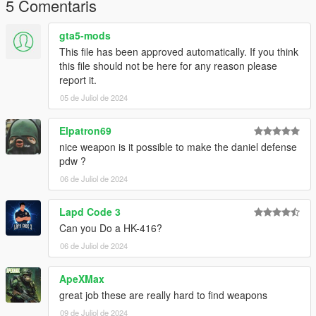
5 Comentaris
gta5-mods
This file has been approved automatically. If you think
this file should not be here for any reason please
report it.
05 de Juliol de 2024
Elpatron69
nice weapon is it possible to make the daniel defense
pdw ?
06 de Juliol de 2024
Lapd Code 3
Can you Do a HK-416?
06 de Juliol de 2024
ApeXMax
great job these are really hard to find weapons
09 de Juliol de 2024