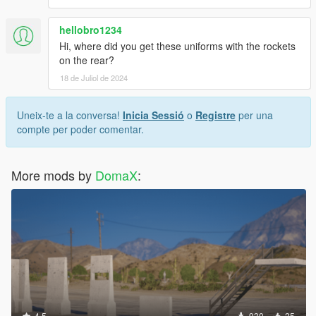
hellobro1234
Hi, where did you get these uniforms with the rockets
on the rear?
18 de Juliol de 2024
Uneix-te a la conversa!
Inicia Sessió
o
Registre
per una
compte per poder comentar.
More mods by
DomaX
:
4.5
930
25