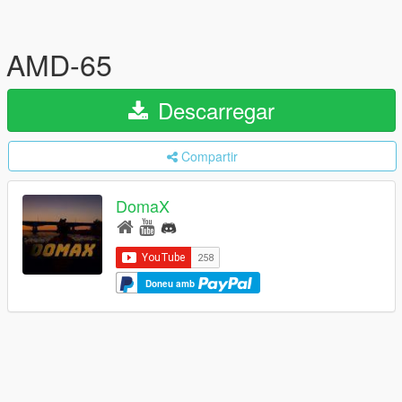
AMD-65
Descarregar
Compartir
DomaX
Doneu amb