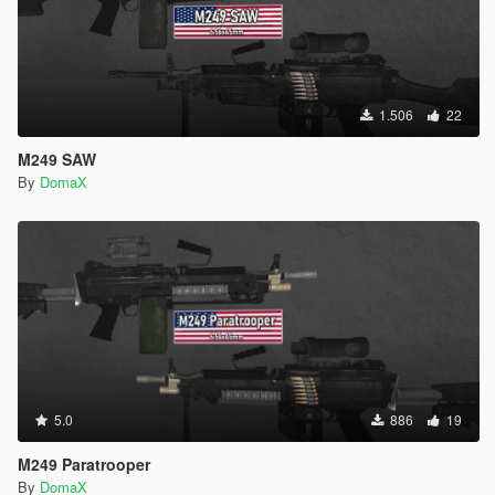
1.506
22
M249 SAW
By
DomaX
5.0
886
19
M249 Paratrooper
By
DomaX