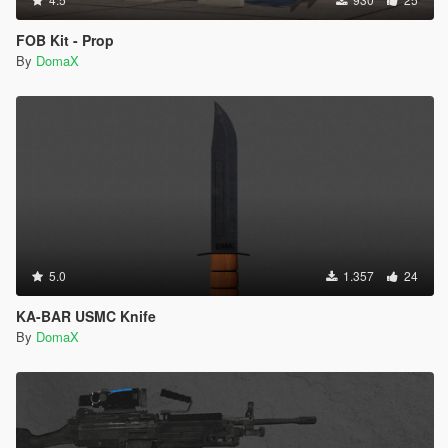
FOB Kit - Prop
By
DomaX
5.0
1.357
24
KA-BAR USMC Knife
By
DomaX