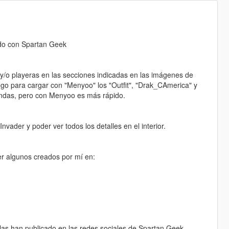
nado con Spartan Geek
y/o playeras en las secciones indicadas en las imágenes de
ego para cargar con "Menyoo" los "Outfit", "Drak_CAmerica" y
endas, pero con Menyoo es más rápido.
eInvader y poder ver todos los detalles en el interior.
r algunos creados por mí en:
e las han publicado en las redes sociales de Spartan Geek.