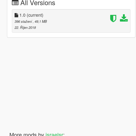
All Versions
1.0
(current)
396 stažení
, 49,1 MB
22. Říjen 2018
More mods by
israelsr
: