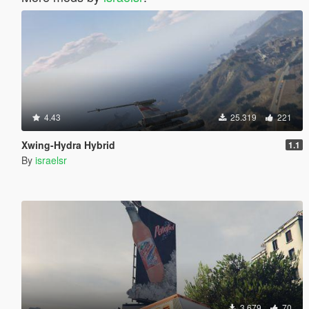
4.43
25.319
221
Xwing-Hydra Hybrid
1.1
By
israelsr
3.679
70