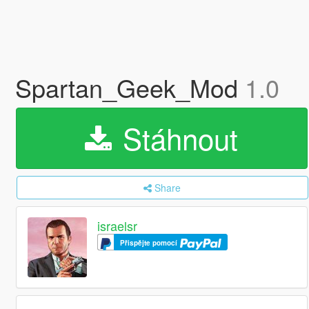
Spartan_Geek_Mod
1.0
Stáhnout
Share
israelsr
Přispějte pomocí