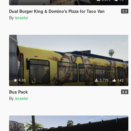
Dual Burger King & Domino's Pizza for Taco Van
1.1
By
israelsr
4.93
5.775
142
Bus Pack
3.5
By
israelsr