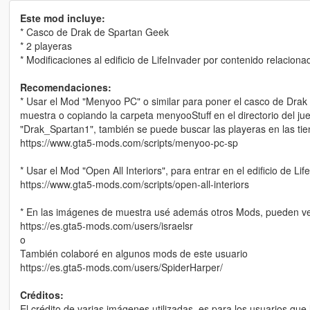
Este mod incluye:
* Casco de Drak de Spartan Geek
* 2 playeras
* Modificaciones al edificio de LifeInvader por contenido relacio
Recomendaciones:
* Usar el Mod "Menyoo PC" o similar para poner el casco de Drak 
muestra o copiando la carpeta menyooStuff en el directorio del ju
"Drak_Spartan1", también se puede buscar las playeras en las ti
https://www.gta5-mods.com/scripts/menyoo-pc-sp
* Usar el Mod "Open All Interiors", para entrar en el edificio de Lif
https://www.gta5-mods.com/scripts/open-all-interiors
* En las imágenes de muestra usé además otros Mods, pueden ve
https://es.gta5-mods.com/users/israelsr
o
También colaboré en algunos mods de este usuario
https://es.gta5-mods.com/users/SpiderHarper/
Créditos:
El crédito de varias imágenes utilizadas, es para los usuarios qu