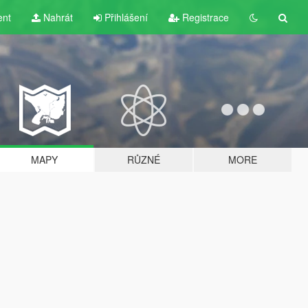
ent
Nahrát
Přihlášení
Registrace
MAPY
RŮZNÉ
MORE