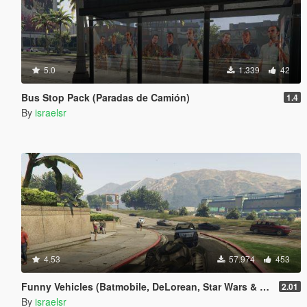
5.0
1.339
42
Bus Stop Pack (Paradas de Camión)
1.4
By
israelsr
4.53
57.974
453
Funny Vehicles (Batmobile, DeLorean, Star Wars & more)
2.01
By
israelsr