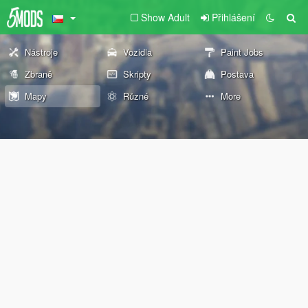
Show Adult
Přihlášení
Nástroje
Vozidla
Paint Jobs
Zbraně
Skripty
Postava
Mapy
Různé
More