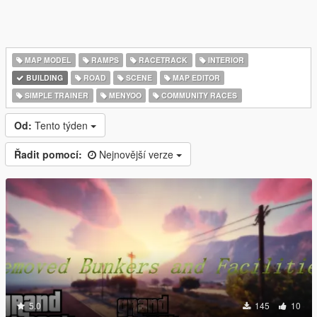
MAP MODEL
RAMPS
RACETRACK
INTERIOR
BUILDING
ROAD
SCENE
MAP EDITOR
SIMPLE TRAINER
MENYOO
COMMUNITY RACES
Od:
Tento týden
Řadit pomocí:
Nejnovější verze
5.0
145
10