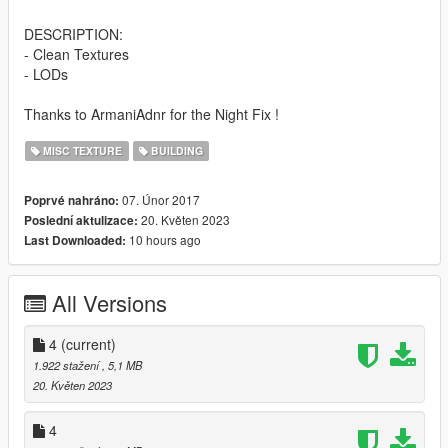
DESCRIPTION:
- Clean Textures
- LODs
Thanks to ArmaniAdnr for the Night Fix !
MISC TEXTURE
BUILDING
07. Únor 2017
Poprvé nahráno:
20. Květen 2023
Poslední aktulizace:
10 hours ago
Last Downloaded:
All Versions
4
(current)
1.922 stažení
, 5,1 MB
20. Květen 2023
4