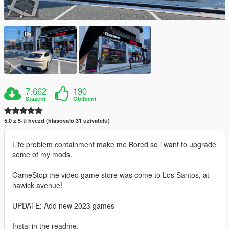
7.662
190
Stažení
Oblíbení
5.0 z 5-ti hvězd (hlasovalo 31 uživatelů)
Life problem containment make me Bored so i want to upgrade
some of my mods.
GameStop the video game store was come to Los Santos, at
hawick avenue!
UPDATE: Add new 2023 games
Instal in the readme.