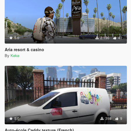
5.0
2.196
41
Aria resort & casino
By
Keke
5.0
398
9
Auto-école Caddy texture (French)