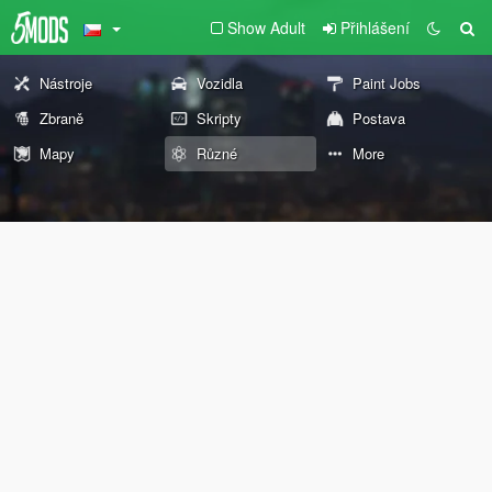
Show Adult
Přihlášení
Nástroje
Vozidla
Paint Jobs
Zbraně
Skripty
Postava
Mapy
Různé
More