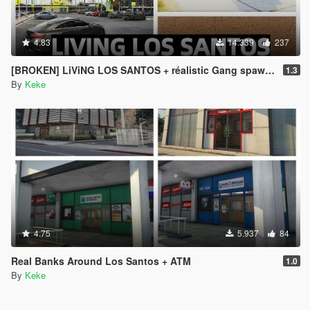
4.83
14.339
237
[BROKEN] LiViNG LOS SANTOS + réalistic Gang spawn [No Map Editor, No Menyoo, No YMAP] DYNAMIC
1.3
By
Keke
4.75
5.937
84
Real Banks Around Los Santos + ATM
1.0
By
Keke