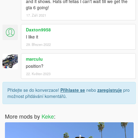
and it shows. Hats off fellas I can't wait till we get the
gta 6 going!
17. Září 2021
Daxton9958
I like it
29. Březen 2022
marculu
position?
22. Květen 2023
Přidejte se do konverzace!
Přihlaste se
nebo
zaregistruje
pro
možnost přidávání komentářů.
More mods by
Keke
: