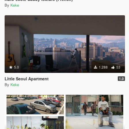
By
Keke
5.0
1.288
53
Little Seoul Apartment
1.0
By
Keke