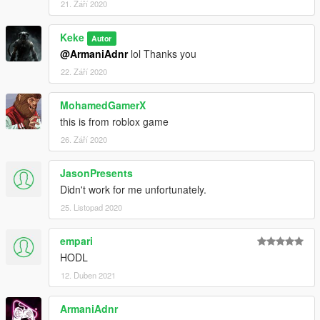
21. Září 2020
Keke
Autor
@ArmaniAdnr
lol Thanks you
22. Září 2020
MohamedGamerX
this is from roblox game
26. Září 2020
JasonPresents
Didn't work for me unfortunately.
25. Listopad 2020
empari
HODL
12. Duben 2021
ArmaniAdnr