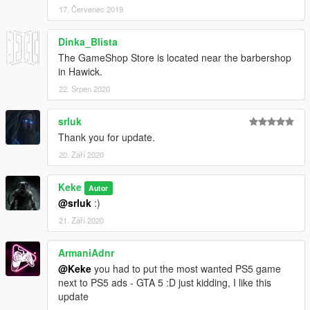
17. Červenec 2019
Dinka_Blista
The GameShop Store is located near the barbershop
in Hawick.
22. Srpen 2020
srluk
Thank you for update.
20. Září 2020
Keke
Autor
@srluk
:)
21. Září 2020
ArmaniAdnr
@Keke
you had to put the most wanted PS5 game
next to PS5 ads - GTA 5 :D just kidding, I like this
update