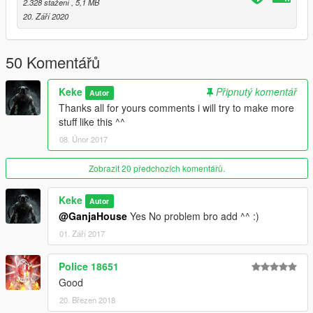
2.328 stažení
, 5,1 MB
20. Září 2020
50 Komentářů
Keke
Připnutý komentář
Autor
Thanks all for yours comments i will try to make more
stuff like this ^^
08. Únor 2017
Zobrazit 20 předchozích komentářů.
Keke
Autor
@GanjaHouse
Yes No problem bro add ^^ :)
01. Září 2017
Police 18651
Good
20. Březen 2018