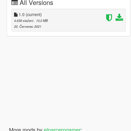
All Versions
1.0
(current)
4.638 stažení
, 10,0 MB
20. Červenec 2021
More mods by
elparcerogamer
: