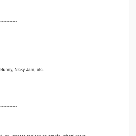
------------
d Bunny, Nicky Jam, etc.
------------
------------
ed you want to replace "example: igbankman"