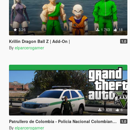
3.25
1.763
18
Krillin Dragon Ball Z | Add-On |
1.0
By
elparcerogamer
1.438
6
Patrullero de Colombia - Policia Nacional Colombiana [Add-On] FiveM |
1.0
By
elparcerogamer