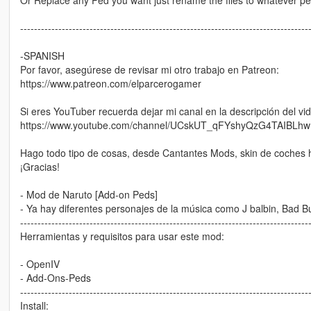
-----------------------------------------------------------------------------------
-SPANISH
Por favor, asegúrese de revisar mi otro trabajo en Patreon:
https://www.patreon.com/elparcerogamer
Si eres YouTuber recuerda dejar mi canal en la descripción del vi
https://www.youtube.com/channel/UCskUT_qFYshyQzG4TAIBLhw
Hago todo tipo de cosas, desde Cantantes Mods, skin de coches
¡Gracias!
- Mod de Naruto [Add-on Peds]
- Ya hay diferentes personajes de la música como J balbin, Bad B
-----------------------------------------------------------------------------------
Herramientas y requisitos para usar este mod:
- OpenIV
- Add-Ons-Peds
-----------------------------------------------------------------------------------
Install: