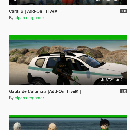
Cardi B | Add-On | FiveM
1.0
By
elparcerogamer
672
0
Gaula de Colombia |Add-On| FiveM |
1.0
By
elparcerogamer