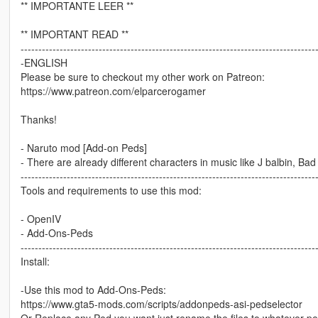
** IMPORTANTE LEER **
** IMPORTANT READ **
-----------------------------------------------------------------------------------
-ENGLISH
Please be sure to checkout my other work on Patreon:
https://www.patreon.com/elparcerogamer
Thanks!
- Naruto mod [Add-on Peds]
- There are already different characters in music like J balbin, Ba
-----------------------------------------------------------------------------------
Tools and requirements to use this mod:
- OpenIV
- Add-Ons-Peds
-----------------------------------------------------------------------------------
Install:
-Use this mod to Add-Ons-Peds:
https://www.gta5-mods.com/scripts/addonpeds-asi-pedselector
Or Replace any Ped you want just rename the files to whatever p