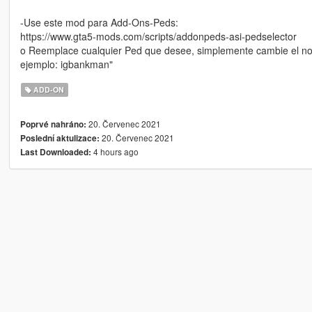
-Use este mod para Add-Ons-Peds:
https://www.gta5-mods.com/scripts/addonpeds-asi-pedselector
o Reemplace cualquier Ped que desee, simplemente cambie el no
ejemplo: igbankman"
ADD-ON
20. Červenec 2021
Poprvé nahráno:
20. Červenec 2021
Poslední aktulizace:
4 hours ago
Last Downloaded: