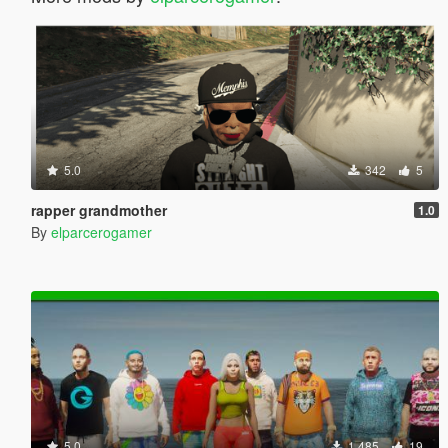
5.0
342
5
rapper grandmother
1.0
By
elparcerogamer
5.0
1.485
19