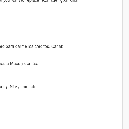
------------
deo para darme los créditos. Canal:
 hasta Maps y demás.
unny, Nicky Jam, etc.
------------
------------