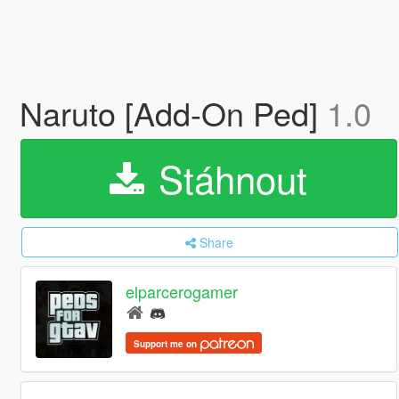
Naruto [Add-On Ped]
1.0
Stáhnout
Share
elparcerogamer
Support me on