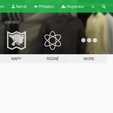
ent
Nahrát
Přihlášení
Registrace
MAPY
RŮZNÉ
MORE