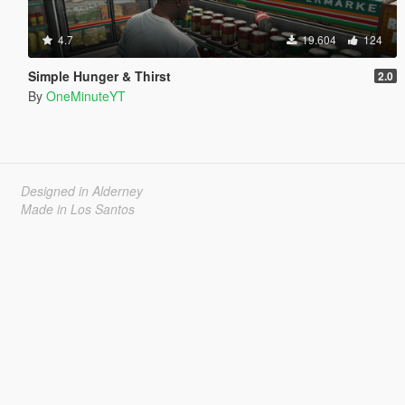
4.7
19.604
124
Simple Hunger & Thirst
2.0
By
OneMinuteYT
Designed in Alderney
Made in Los Santos