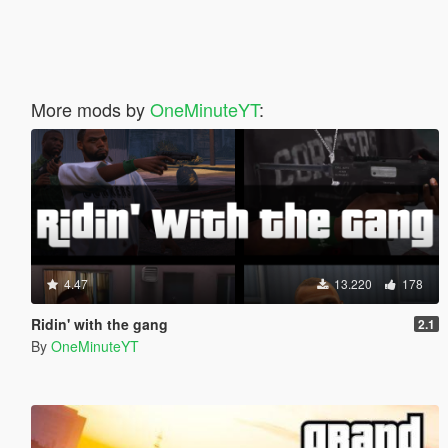
More mods by
OneMinuteYT
:
4.47
13.220
178
Ridin' with the gang
2.1
By
OneMinuteYT