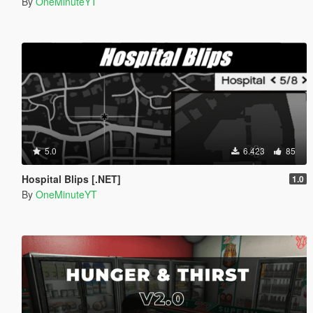
By
OneMinuteYT
5.0
6.423
85
Hospital Blips [.NET]
1.0
By
OneMinuteYT