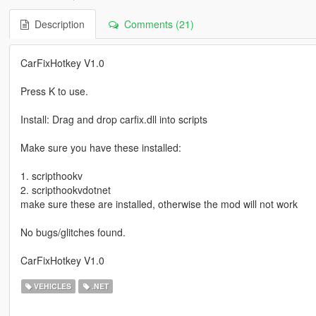
Description
Comments (21)
CarFixHotkey V1.0
Press K to use.
Install: Drag and drop carfix.dll into scripts
Make sure you have these installed:
1. scripthookv
2. scripthookvdotnet
make sure these are installed, otherwise the mod will not work
No bugs/glitches found.
CarFixHotkey V1.0
VEHICLES
.NET