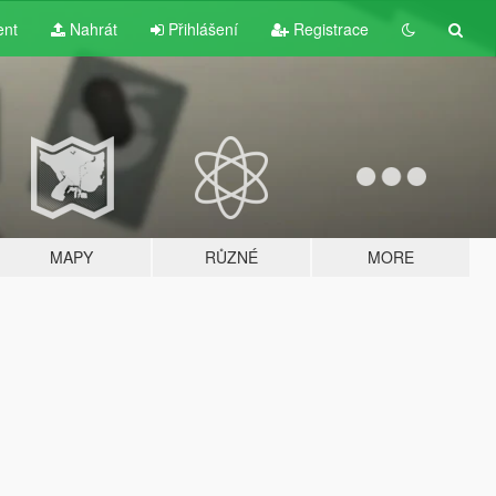
ent
Nahrát
Přihlášení
Registrace
MAPY
RŮZNÉ
MORE