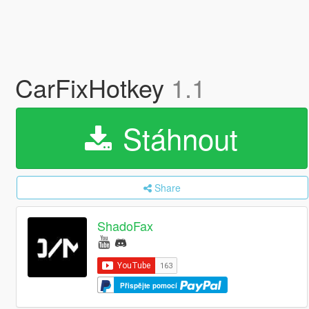
CarFixHotkey
1.1
Stáhnout
Share
ShadoFax
Přispějte pomocí