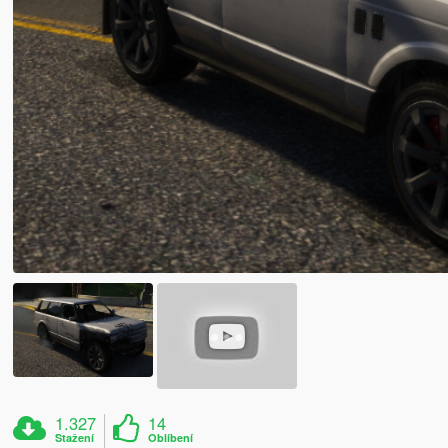
1.327
14
Stažení
Oblíbení