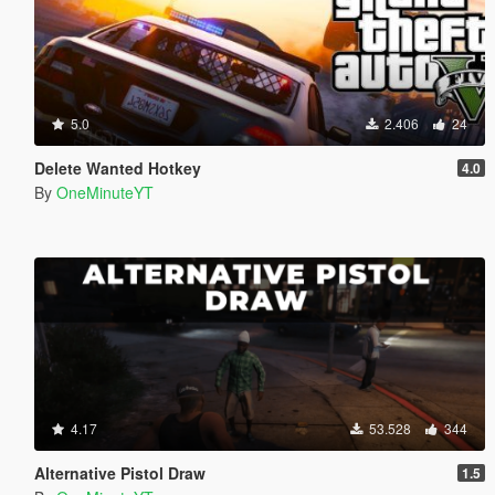
5.0
2.406
24
Delete Wanted Hotkey
4.0
By
OneMinuteYT
4.17
53.528
344
Alternative Pistol Draw
1.5