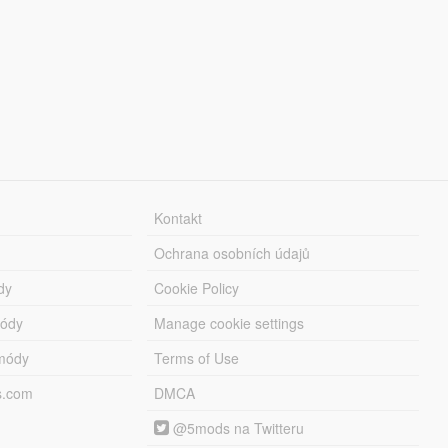
Kontakt
Ochrana osobních údajů
dy
Cookie Policy
módy
Manage cookie settings
módy
Terms of Use
s.com
DMCA
@5mods na Twitteru