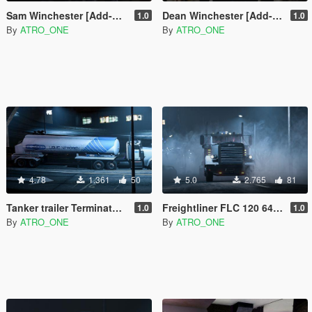
Sam Winchester [Add-On]
Dean Winchester [Add-On]
1.0
1.0
By
ATRO_ONE
By
ATRO_ONE
4.78
1.361
50
5.0
2.765
81
Tanker trailer Terminator 2
Freightliner FLC 120 64 1977 T-2.0
1.0
1.0
By
ATRO_ONE
By
ATRO_ONE