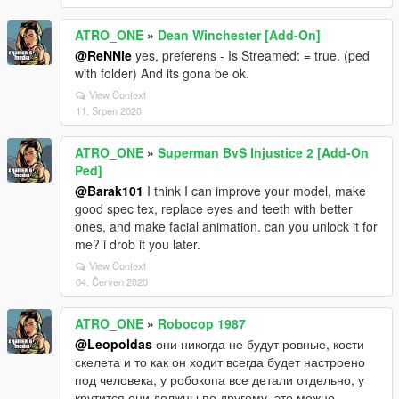
ATRO_ONE
»
Dean Winchester [Add-On]
@ReNNie
yes, preferens - Is Streamed: = true. (ped
with folder) And its gona be ok.
View Context
11. Srpen 2020
ATRO_ONE
»
Superman BvS Injustice 2 [Add-On
Ped]
@Barak101
I think I can improve your model, make
good spec tex, replace eyes and teeth with better
ones, and make facial animation. can you unlock it for
me? i drob it you later.
View Context
04. Červen 2020
ATRO_ONE
»
Robocop 1987
@Leopoldas
они никогда не будут ровные, кости
скелета и то как он ходит всегда будет настроено
под человека, у робокопа все детали отдельно, у
крутится они должны по другому, это можно