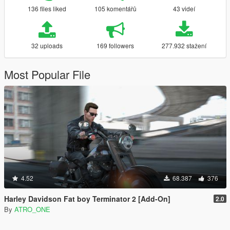
136 files liked
105 komentářů
43 videí
32 uploads
169 followers
277.932 stažení
Most Popular File
4.52
68.387
376
Harley Davidson Fat boy Terminator 2 [Add-On]
2.0
By
ATRO_ONE