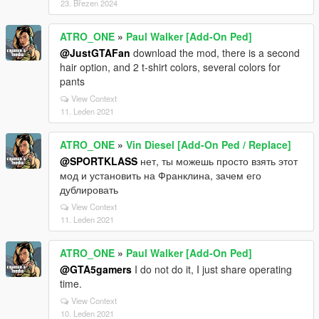
23. Březen 2024
ATRO_ONE
»
Paul Walker [Add-On Ped]
@JustGTAFan
download the mod, there is a second
hair option, and 2 t-shirt colors, several colors for
pants
View Context
11. Leden 2021
ATRO_ONE
»
Vin Diesel [Add-On Ped / Replace]
@SPORTKLASS
нет, ты можешь просто взять этот
мод и установить на Франклина, зачем его
дублировать
View Context
11. Leden 2021
ATRO_ONE
»
Paul Walker [Add-On Ped]
@GTA5gamers
I do not do it, I just share operating
time.
View Context
10. Leden 2021