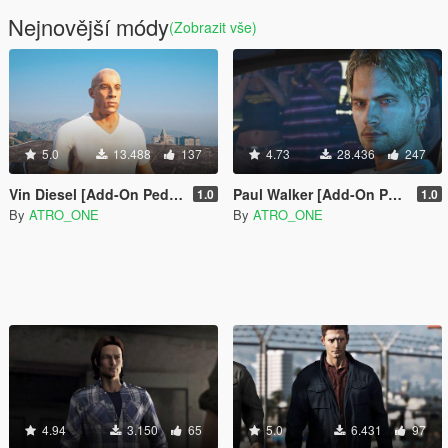
Nejnovější módy
(Zobrazit vše)
5.0
13.488
137
4.73
28.436
247
Vin Diesel [Add-On Ped / Replace]
Paul Walker [Add-On Ped]
1.0
1.0
By
ATRO_ONE
By
ATRO_ONE
4.94
3.150
65
5.0
6.431
97