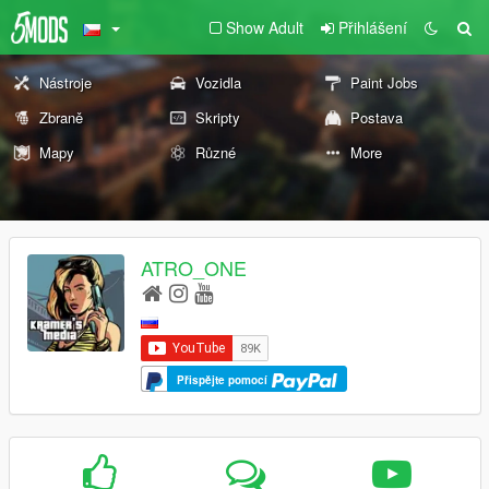
Show Adult
Přihlášení
Nástroje
Vozidla
Paint Jobs
Zbraně
Skripty
Postava
Mapy
Různé
More
ATRO_ONE
Přispějte pomocí