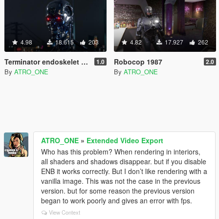
4.98
18.615
203
4.82
17.927
262
Terminator endoskelet T-800 MK11(Add-On)
Robocop 1987
1.0
2.0
By
ATRO_ONE
By
ATRO_ONE
ATRO_ONE
»
Extended Video Export
Who has this problem? When rendering in interiors,
all shaders and shadows disappear. but if you disable
ENB it works correctly. But I don’t like rendering with a
vanilla image. This was not the case in the previous
version. but for some reason the previous version
began to work poorly and gives an error with fps.
View Context