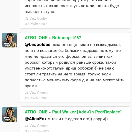
исправить только если гнуть детали, но это будет
выглядеть тупо.
View Context
30. Květen 2020
ATRO_ONE
»
Robocop 1987
@Leopoldas
пока его еще никто не выкладывал,
но я не возлагал бы больших надежд, потому что
мне не нравится его форма, он выглядит как
робокоп который родился раньше срока, такой
умственно-отсталый дрищ робокоп))) не знаю
стоит ли тратить на него время, только если
полностью менять ему форму, а на это может уйти
время.
View Context
29. Květen 2020
ATRO_ONE
»
Paul Walker [Add-On Ped/Replace]
@AlinaFox
я так и не сделал его)) сорри))
View Context
30. Březen 2020