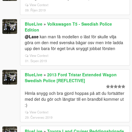
View Context
09. Říjen 2019
BlueLive
»
Volkswagen T5 - Swedish Police
Edition
@Laxe
kan man få modellen o låst för skulle vilja
göra om den med svenska bågar osv men inte ladda
upp den bara för eget bruk snyggt jobbat försten
View Context
01. Srpen 2019
BlueLive
»
2013 Ford Tristar Extended Wagon
Swedish Police [REFLECTIVE]
Himla snygg och bra gjord hoppas på att du fortsätter
med det du gör och längtar till en brandbil kommer ut
:)
View Context
29. Červenec 2019
BlueLive
»
Toyota Land Cruiser Reddingsbrigade