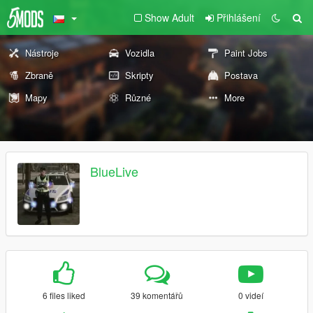
Show Adult
Přihlášení
Nástroje
Vozidla
Paint Jobs
Zbraně
Skripty
Postava
Mapy
Různé
More
BlueLive
6 files liked
39 komentářů
0 videí