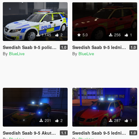
1.145
2
5.0
256
1
Swedish Saab 9-5 police dog unit (O-båge)
Swedish Saab 9-5 ledningsfordon RTJ (O-båge)
1.0
1.0
By
BlueLive
By
BlueLive
201
2
287
1
Swedish Saab 9-5 Akutbil Paintjob
Swedish Saab 9-5 ledningsfordon
1.1
1.0