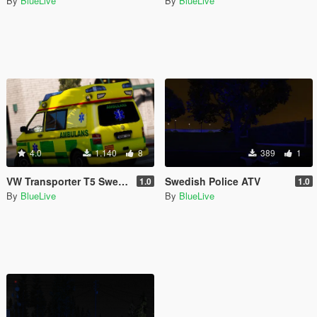
By
BlueLive
By
BlueLive
4.0
1.140
8
389
1
VW Transporter T5 Swedish Göteborg Ambulance Paintjob
Swedish Police ATV
1.0
1.0
By
BlueLive
By
BlueLive