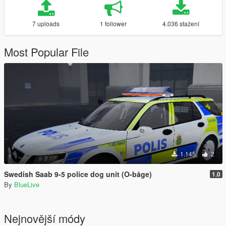
7 uploads
1 follower
4.036 stažení
Most Popular File
1.145
2
Swedish Saab 9-5 police dog unit (O-båge)
1.0
By
BlueLive
Nejnovější módy