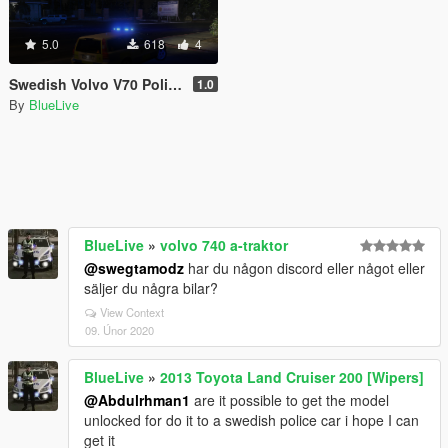
5.0
618
4
Swedish Volvo V70 Police Dog Unit
1.0
By
BlueLive
BlueLive
»
volvo 740 a-traktor
@swegtamodz
har du någon discord eller något eller
säljer du några bilar?
View Context
09. Únor 2020
BlueLive
»
2013 Toyota Land Cruiser 200 [Wipers]
@Abdulrhman1
are it possible to get the model
unlocked for do it to a swedish police car i hope I can
get it