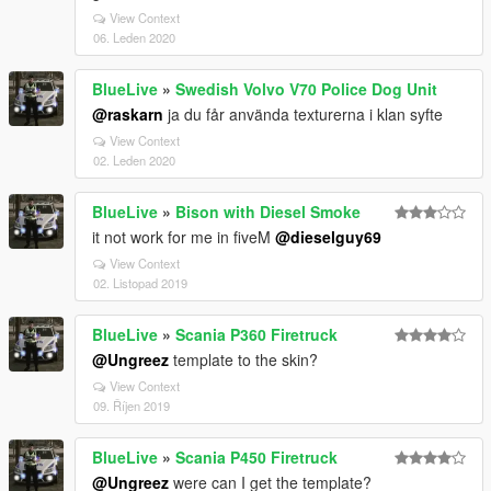
View Context
06. Leden 2020
BlueLive
»
Swedish Volvo V70 Police Dog Unit
@raskarn
ja du får använda texturerna i klan syfte
View Context
02. Leden 2020
BlueLive
»
Bison with Diesel Smoke
it not work for me in fiveM
@dieselguy69
View Context
02. Listopad 2019
BlueLive
»
Scania P360 Firetruck
@Ungreez
template to the skin?
View Context
09. Říjen 2019
BlueLive
»
Scania P450 Firetruck
@Ungreez
were can I get the template?