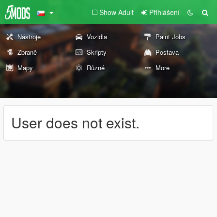
Show Adult
Přihlášení
Nástroje
Vozidla
Paint Jobs
Zbraně
Skripty
Postava
Mapy
Různé
More
User does not exist.