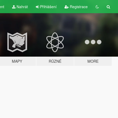
ent
Nahrát
Přihlášení
Registrace
MAPY
RŮZNÉ
MORE