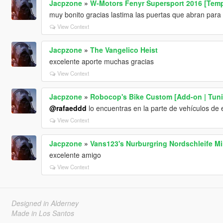
Jacpzone
»
W-Motors Fenyr Supersport 2016 [Templ
muy bonito gracias lastima las puertas que abran para 
View Context
Jacpzone
»
The Vangelico Heist
excelente aporte muchas gracias
View Context
Jacpzone
»
Robocop's Bike Custom [Add-on | Tuning
@rafaeddd
lo encuentras en la parte de vehículos de
View Context
Jacpzone
»
Vans123's Nurburgring Nordschleife M
excelente amigo
View Context
Designed in Alderney
Made in Los Santos