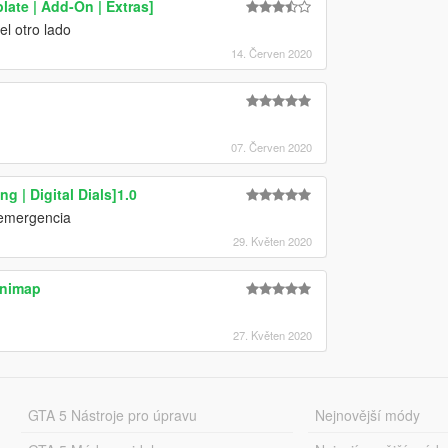
ate | Add-On | Extras]
el otro lado
14. Červen 2020
07. Červen 2020
 | Digital Dials]1.0
 emergencia
29. Květen 2020
inimap
27. Květen 2020
GTA 5 Nástroje pro úpravu
Nejnovější módy