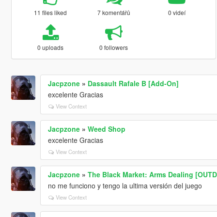
11 files liked
7 komentářů
0 videí
0 uploads
0 followers
Jacpzone
»
Dassault Rafale B [Add-On]
excelente Gracias
View Context
Jacpzone
»
Weed Shop
excelente Gracias
View Context
Jacpzone
»
The Black Market: Arms Dealing [OUT
no me funciono y tengo la ultima versión del juego
View Context