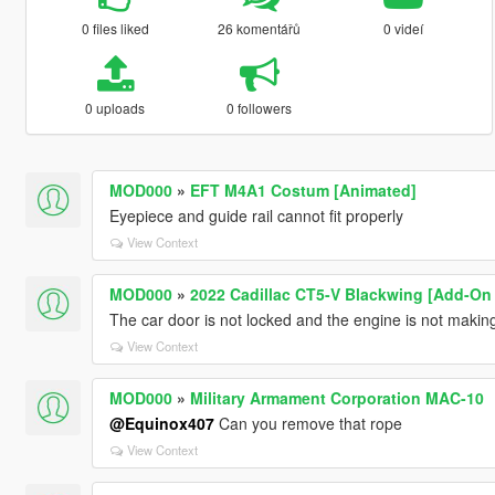
0 files liked
26 komentářů
0 videí
0 uploads
0 followers
MOD000
»
EFT M4A1 Costum [Animated]
Eyepiece and guide rail cannot fit properly
View Context
MOD000
»
2022 Cadillac CT5-V Blackwing [Add-On 
The car door is not locked and the engine is not making
View Context
MOD000
»
Military Armament Corporation MAC-10
@Equinox407
Can you remove that rope
View Context