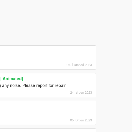
06. Listopad 2023
| Animated]
 any noise. Please report for repair
24. Srpen 2023
05. Srpen 2023