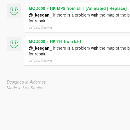
MOD000
»
HK MP5 from EFT [Animated | Replace]
@_keegan_
If there is a problem with the map of the b
for repair
View Context
MOD000
»
HK416 from EFT
@_keegan_
If there is a problem with the map of the b
for repair
View Context
Designed in Alderney
Made in Los Santos