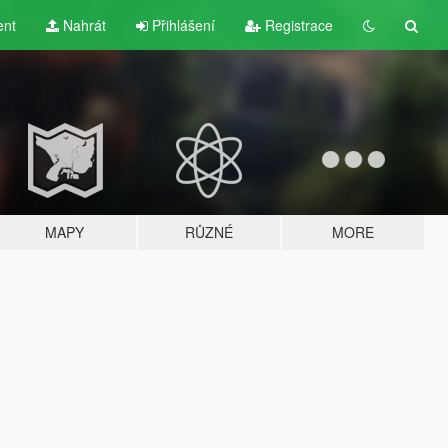
ent
Nahrát
Přihlášení
Registrace
MAPY
RŮZNÉ
MORE