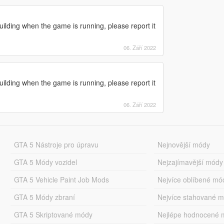
uilding when the game is running, please report it
06. Září 2022
uilding when the game is running, please report it
06. Září 2022
GTA 5 Nástroje pro úpravu
Nejnovější módy
GTA 5 Módy vozidel
Nejzajímavější módy
GTA 5 Vehicle Paint Job Mods
Nejvíce oblíbené mó
GTA 5 Módy zbraní
Nejvíce stahované 
GTA 5 Skriptované módy
Nejlépe hodnocené 