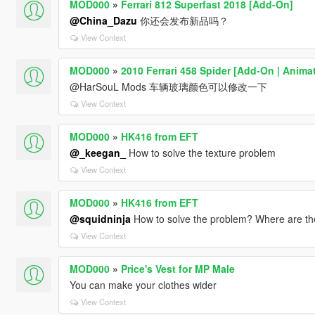
MOD000
»
Ferrari 812 Superfast 2018 [Add-On]
@China_Dazu
你还会发布新品吗？
View Context
MOD000
»
2010 Ferrari 458 Spider [Add-On | Anima
@HarSouL Mods 车辆玻璃颜色可以修改一下
View Context
MOD000
»
HK416 from EFT
@_keegan_
How to solve the texture problem
View Context
MOD000
»
HK416 from EFT
@squidninja
How to solve the problem? Where are the
View Context
MOD000
»
Price's Vest for MP Male
You can make your clothes wider
View Context