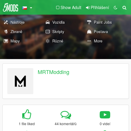
Show Adult
Přihlášení
Nástroje
Vozidla
Paint Jobs
Zbraně
Skripty
Postava
Mapy
Různé
More
MRTModding
1 file liked
44 komentářů
0 videí