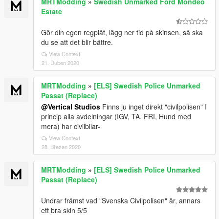
MRTModding
»
Swedish Unmarked Ford Mondeo
Estate
Gör din egen regplåt, lägg ner tid på skinsen, så ska
du se att det blir bättre.
View Context
21. Duben 2020
MRTModding
»
[ELS] Swedish Police Unmarked
Passat (Replace)
@Vertical Studios
Finns ju inget direkt "civilpolisen" I
princip alla avdelningar (IGV, TA, FRI, Hund med
mera) har civilbilar-
View Context
28. Březen 2020
MRTModding
»
[ELS] Swedish Police Unmarked
Passat (Replace)
Undrar främst vad "Svenska Civilpolisen" är, annars
ett bra skin 5/5