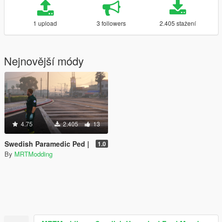
1 upload
3 followers
2.405 stažení
Nejnovější módy
4.75
2.405
13
Swedish Paramedic Ped |
1.0
By
MRTModding