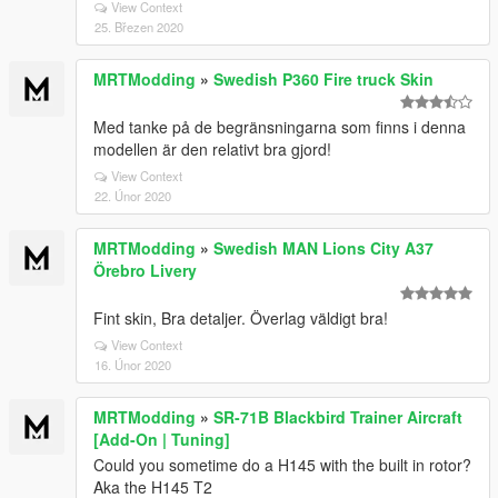
View Context
25. Březen 2020
MRTModding
»
Swedish P360 Fire truck Skin
Med tanke på de begränsningarna som finns i denna
modellen är den relativt bra gjord!
View Context
22. Únor 2020
MRTModding
»
Swedish MAN Lions City A37
Örebro Livery
Fint skin, Bra detaljer. Överlag väldigt bra!
View Context
16. Únor 2020
MRTModding
»
SR-71B Blackbird Trainer Aircraft
[Add-On | Tuning]
Could you sometime do a H145 with the built in rotor?
Aka the H145 T2