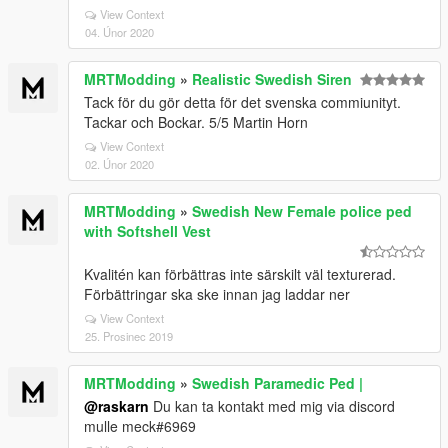
View Context
04. Únor 2020
MRTModding
»
Realistic Swedish Siren
Tack för du gör detta för det svenska commiunityt.
Tackar och Bockar. 5/5 Martin Horn
View Context
02. Únor 2020
MRTModding
»
Swedish New Female police ped
with Softshell Vest
Kvalitén kan förbättras inte särskilt väl texturerad.
Förbättringar ska ske innan jag laddar ner
View Context
25. Prosinec 2019
MRTModding
»
Swedish Paramedic Ped |
@raskarn
Du kan ta kontakt med mig via discord
mulle meck#6969