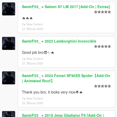
SamirF03_
»
Saleen S7 LM 2017 [Add-On | Extras]
🔥🔥🔥
View Context
27. Březen 2024
SamirF03_
»
2023 Lamborghini Invencible
Good job bro😎✨🔥
View Context
27. Březen 2024
SamirF03_
»
2024 Ferrari SF90XX Spider【Add-On
| Animated Roof】
Thank you bro, it looks very nice🌟🔥
View Context
25. Březen 2024
SamirF03_
»
2019 Jeep Gladiator F9 [Add-On |