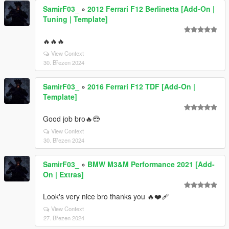
SamirF03_
»
2012 Ferrari F12 Berlinetta [Add-On |
Tuning | Template]
🔥🔥🔥
View Context
30. Březen 2024
SamirF03_
»
2016 Ferrari F12 TDF [Add-On |
Template]
Good job bro🔥😎
View Context
30. Březen 2024
SamirF03_
»
BMW M3&M Performance 2021 [Add-
On | Extras]
Look's very nice bro thanks you 🔥❤‍🩹
View Context
27. Březen 2024