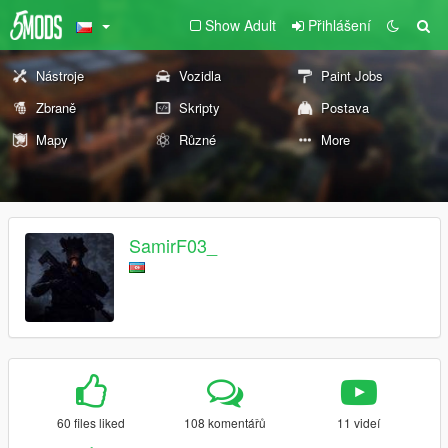
Show Adult
Přihlášení
Nástroje
Vozidla
Paint Jobs
Zbraně
Skripty
Postava
Mapy
Různé
More
SamirF03_
60 files liked
108 komentářů
11 videí