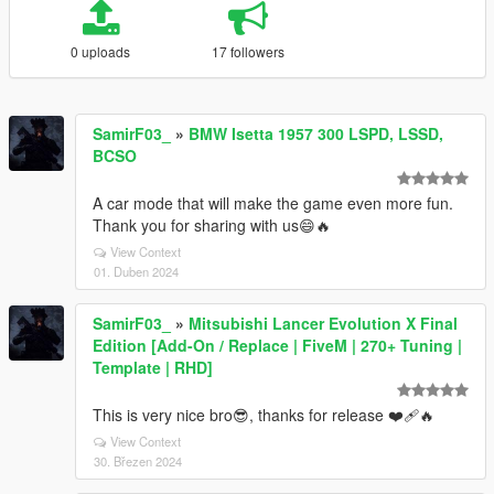
0 uploads
17 followers
SamirF03_
»
BMW Isetta 1957 300 LSPD, LSSD,
BCSO
A car mode that will make the game even more fun.
Thank you for sharing with us😄🔥
View Context
01. Duben 2024
SamirF03_
»
Mitsubishi Lancer Evolution X Final
Edition [Add-On / Replace | FiveM | 270+ Tuning |
Template | RHD]
This is very nice bro😎, thanks for release ❤‍🩹🔥
View Context
30. Březen 2024