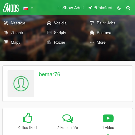
Show Adult
Přihlášení
Nástroje
Vozidla
Paint Jobs
Zbraně
Skripty
Postava
Mapy
Různé
More
bemar76
0 files liked
2 komentáře
1 video