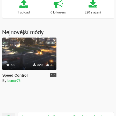
1 upload
0 followers
320 stažení
Nejnovější módy
5.0
320
7
Speed Control
1.0
By
bemar76