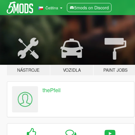
5mods on Discord
Čeština
NÁSTROJE
VOZIDLA
PAINT JOBS
thePfeil