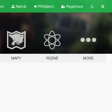
ent
Nahrát
Přihlášení
Registrace
MAPY
RŮZNÉ
MORE