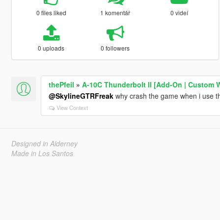
0 files liked
1 komentář
0 videí
0 uploads
0 followers
thePfeil
»
A-10C Thunderbolt II [Add-On | Custom
@SkylineGTRFreak
why crash the game when i use thi
View Context
Designed in Alderney
Made in Los Santos