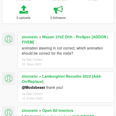
0 uploads
0 followers
zinonetic
»
Nissan 370Z Drift - ProSpec [ADDON |
FIVEM]
animation steering in not correct, which animation
should be correct for the meta?
View Context
23. Srpen 2023
zinonetic
»
Lamborghini Revuelto 2023 [Add-
On/Replace]
@Modxbeast
thank you!
View Context
15. Květen 2023
zinonetic
»
Open All Interiors