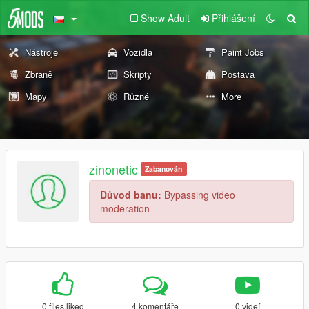
Show Adult
Přihlášení
Nástroje
Vozidla
Paint Jobs
Zbraně
Skripty
Postava
Mapy
Různé
More
zinonetic
Zabanován
Důvod banu:
Bypassing video
moderation
0 files liked
4 komentáře
0 videí