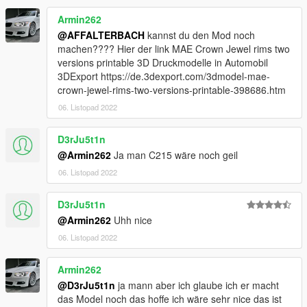
Armin262
@AFFALTERBACH
kannst du den Mod noch
machen???? Hier der link MAE Crown Jewel rims two
versions printable 3D Druckmodelle in Automobil
3DExport https://de.3dexport.com/3dmodel-mae-
crown-jewel-rims-two-versions-printable-398686.htm
06. Listopad 2022
D3rJu5t1n
@Armin262
Ja man C215 wäre noch geil
06. Listopad 2022
D3rJu5t1n
@Armin262
Uhh nice
06. Listopad 2022
Armin262
@D3rJu5t1n
ja mann aber ich glaube ich er macht
das Model noch das hoffe ich wäre sehr nice das ist