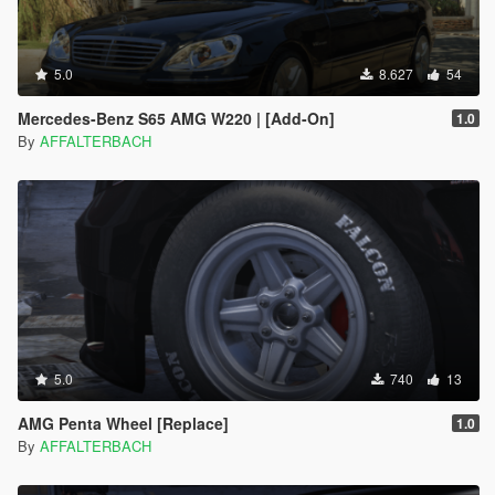
5.0
8.627
54
Mercedes-Benz S65 AMG W220 | [Add-On]
1.0
By
AFFALTERBACH
5.0
740
13
AMG Penta Wheel [Replace]
1.0
By
AFFALTERBACH