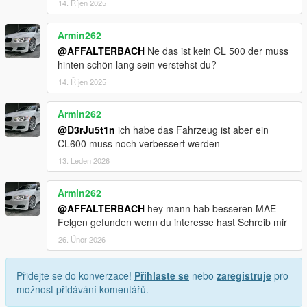
14. Říjen 2025
Armin262
@AFFALTERBACH
Ne das ist kein CL 500 der muss
hinten schön lang sein verstehst du?
14. Říjen 2025
Armin262
@D3rJu5t1n
ich habe das Fahrzeug ist aber ein
CL600 muss noch verbessert werden
13. Leden 2026
Armin262
@AFFALTERBACH
hey mann hab besseren MAE
Felgen gefunden wenn du interesse hast Schreib mir
26. Únor 2026
Přidejte se do konverzace!
Přihlaste se
nebo
zaregistruje
pro
možnost přidávání komentářů.