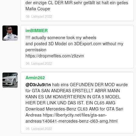
der einzige CL DER MIR sehr gefällt ist halt ein geiles
Mafia Coupe
06. Listopad 2022
imBIMMER
!!!! actually someone took my wheels
and posted 3D Model on 3DExport.com without my
permission
https://dropmefiles.com/z9zvm
06. Listopad 2022
Armin262
@D3rJu5t1n
hab eins GEFUNDEN DER MOD wurde
für GTA SAN ANDREAS ERSTELLT ABRR MANN
KANN ES UM KONVERTIEREN IN GTA 5 MODEL
HIER DER LINK UND DAS IST. EIN CL65 AMG
Download Mercedes-Benz CL63 AMG for GTA San
Andreas https://libertycity.net/files/gta-san-
andreas/140641-mercedes-benz-cl63-amg.html
06. Listopad 2022