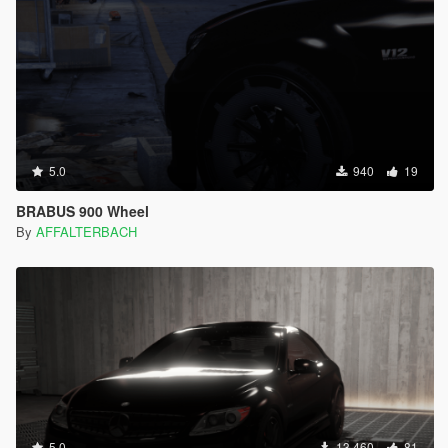
5.0
940
19
BRABUS 900 Wheel
By
AFFALTERBACH
5.0
13.460
81