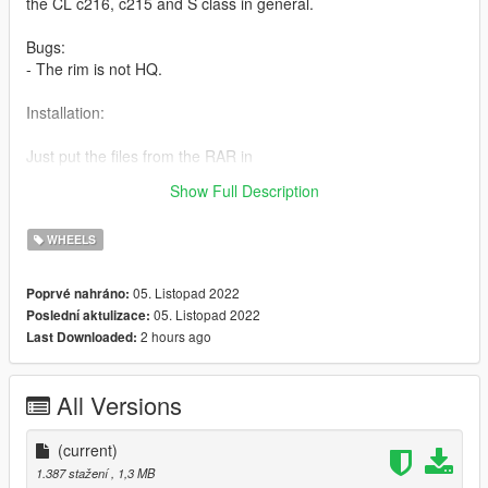
the CL c216, c215 and S class in general.
Bugs:
- The rim is not HQ.
Installation:
Just put the files from the RAR in
mods/update/x64/dlcpacks/patchday22ng/dlc.rpf/x64/levels/pat
Show Full Description
chday22ng/vehiclemods/wheels_mods.rpf
WHEELS
05. Listopad 2022
Poprvé nahráno:
05. Listopad 2022
Poslední aktulizace:
2 hours ago
Last Downloaded:
All Versions
(current)
1.387 stažení
, 1,3 MB