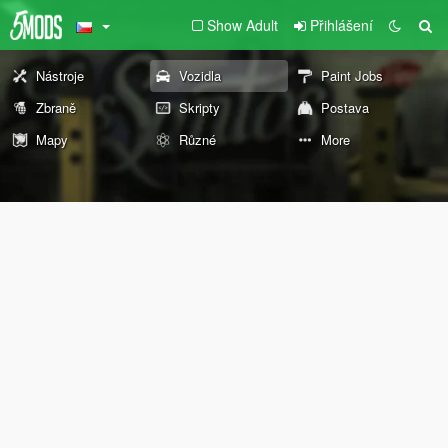
Show Adult
Přihlášení
Nástroje
Vozidla
Paint Jobs
Zbraně
Skripty
Postava
Mapy
Různé
More