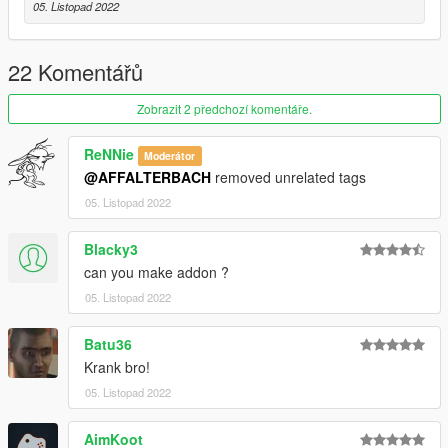
05. Listopad 2022
22 Komentářů
Zobrazit 2 předchozí komentáře.
ReNNie
Moderátor
@AFFALTERBACH
removed unrelated tags
05. Listopad 2022
Blacky3
can you make addon ?
05. Listopad 2022
Batu36
Krank bro!
05. Listopad 2022
AimKoot