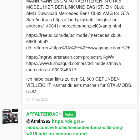
MANN KANN ES UM KONVERTIEREN IN GTA 5
MODEL HIER DER LINK UND DAS IST. EIN CL65
AMG Download Mercedes-Benz CL63 AMG for GTA
San Andreas https://libertycity.net/files/gta-san-
andreas/140641-mercedes-benz-cl63-amg.html
https://free3d.com/de/3d-model/mercedes-cl500-
6969.html?
dd_referrer=https%3A%2F%2Fwww.google.com%2F
https://mgr99.artstation.com/projects/3KgWv
https://www.turbosquid.com/es/3d-models/maya-
mercedes-cl-500/245512
Ich habe paar links zu den CL 500 GEFUNDEN
VIELLEICHT Kannst du eins machen für GTA5MODS.
COM
07. Říjen 2025
AFFALTERBACH
Autor
@Armin262
https://de.gta5-
mods.com/vehicles/mercedes-benz-cl55-amg-
w215-add-on-custom-sound