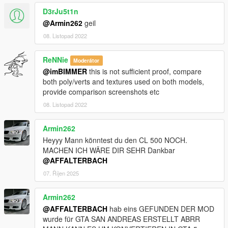
D3rJu5t1n
@Armin262
geil
08. Listopad 2022
ReNNie
Moderátor
@imBIMMER
this is not sufficient proof, compare
both poly/verts and textures used on both models,
provide comparison screenshots etc
08. Listopad 2022
Armin262
Heyyy Mann könntest du den CL 500 NOCH.
MACHEN ICH WÄRE DIR SEHR Dankbar
@AFFALTERBACH
07. Říjen 2025
Armin262
@AFFALTERBACH
hab eins GEFUNDEN DER MOD
wurde für GTA SAN ANDREAS ERSTELLT ABRR