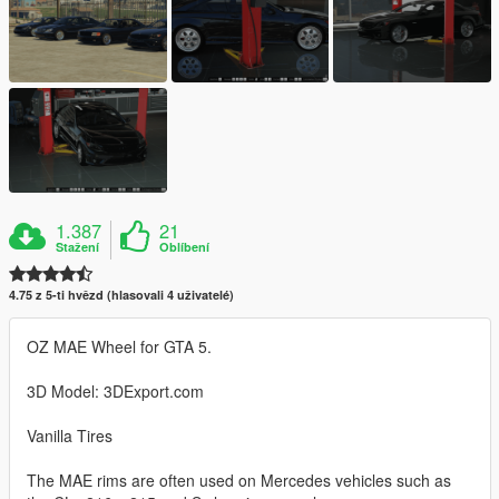
1.387
21
Stažení
Oblíbení
4.75 z 5-ti hvězd (hlasovali 4 uživatelé)
OZ MAE Wheel for GTA 5.
3D Model: 3DExport.com
Vanilla Tires
The MAE rims are often used on Mercedes vehicles such as