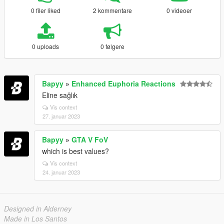
0 filer liked
2 kommentare
0 videoer
0 uploads
0 følgere
Bapyy
»
Enhanced Euphoria Reactions
Eline sağlık
Vis context
27. januar 2023
Bapyy
»
GTA V FoV
which is best values?
Vis context
24. januar 2023
Designed in Alderney
Made in Los Santos