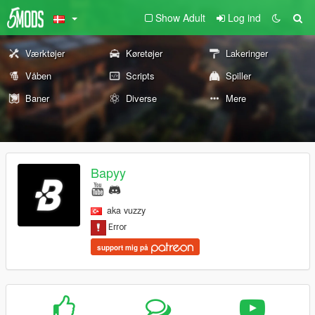
Show Adult
Log ind
Værktøjer
Køretøjer
Lakeringer
Våben
Scripts
Spiller
Baner
Diverse
Mere
Bapyy
aka vuzzy
support mig på