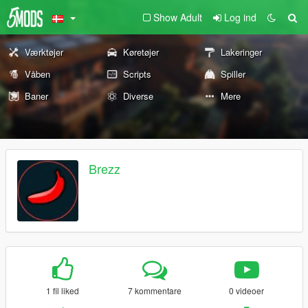
Show Adult
Log ind
Værktøjer
Køretøjer
Lakeringer
Våben
Scripts
Spiller
Baner
Diverse
Mere
Brezz
1 fil liked
7 kommentare
0 videoer