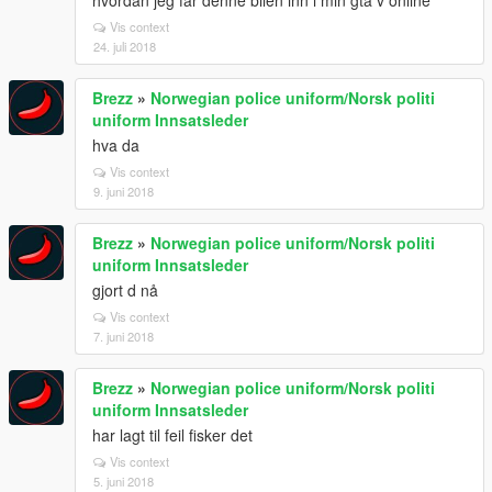
hvordan jeg får denne bilen inn i min gta v online
Vis context
24. juli 2018
Brezz
»
Norwegian police uniform/Norsk politi
uniform Innsatsleder
hva da
Vis context
9. juni 2018
Brezz
»
Norwegian police uniform/Norsk politi
uniform Innsatsleder
gjort d nå
Vis context
7. juni 2018
Brezz
»
Norwegian police uniform/Norsk politi
uniform Innsatsleder
har lagt til feil fisker det
Vis context
5. juni 2018