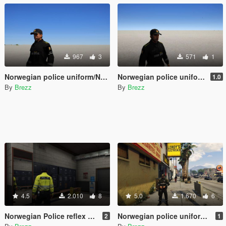
967
3
571
1
Norwegian police uniform/Norsk politi uniform Innsatsleder
Norwegian police uniform/ Norsk politi uniform ordenstjenesten
1.0
By
Brezz
By
Brezz
4.5
2.010
8
5.0
1.670
6
Norwegian Police reflex uniform/Norsk politi refleks uniform
Norwegian police uniform/ Norsk politi uniform
2
1