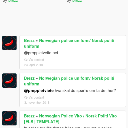
By
Brezz
By
Brezz
Brezz
»
Norwegian police uniform/ Norsk politi
uniform
@preppletveite nei
Vis context
23. april 2019
Brezz
»
Norwegian police uniform/ Norsk politi
uniform
@preppletviete
hva skal du spørre om ta det her?
Vis context
3. november 2018
Brezz
»
Norwegian Police Vito / Norsk Politi Vito
[ELS | TEMPLATE]