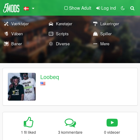
Show Adult
Log ind
Værktøjer
Køretøjer
Lakeringer
Våben
Scripts
Spiller
Baner
Diverse
Mere
Loobeq
1 fil liked
3 kommentare
0 videoer