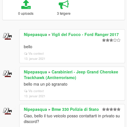
0 uploads
3 følgere
Nipepasqua
»
Vigli del Fuoco - Ford Ranger 2017
bello
Vis context
13. januar 2021
Nipepasqua
»
Carabinieri - Jeep Grand Cherokee
Trackhawk (Antiterrorismo)
bello ma un pò sgranato
Vis context
13. januar 2021
Nipepasqua
»
Bmw 330 Polizia di Stato
Ciao, bello il tuo veicolo posso contattarti in privato su
discord?