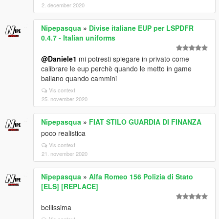
2. december 2020
Nipepasqua
»
Divise italiane EUP per LSPDFR
0.4.7 - Italian uniforms
@Daniele1
mi potresti spiegare in privato come
calibrare le eup perchè quando le metto in game
ballano quando cammini
Vis context
25. november 2020
Nipepasqua
»
FIAT STILO GUARDIA DI FINANZA
poco realistica
Vis context
21. november 2020
Nipepasqua
»
Alfa Romeo 156 Polizia di Stato
[ELS] [REPLACE]
bellissima