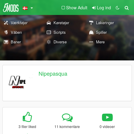
Show Adult
Log ind
Værktøjer
Køretøjer
Lakeringer
Våben
Scripts
Spiller
Baner
Diverse
Mere
Nipepasqua
3 filer liked
11 kommentare
0 videoer