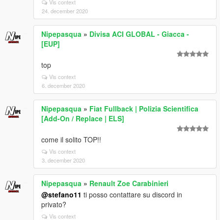
Vis context
24. december 2020
Nipepasqua
»
Divisa ACI GLOBAL - Giacca -
[EUP]
top
Vis context
6. december 2020
Nipepasqua
»
Fiat Fullback | Polizia Scientifica
[Add-On / Replace | ELS]
come il solito TOP!!
Vis context
3. december 2020
Nipepasqua
»
Renault Zoe Carabinieri
@stefano11
ti posso contattare su discord in
privato?
Vis context