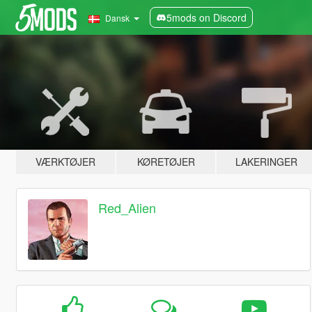
5mods on Discord
Dansk
VÆRKTØJER
KØRETØJER
LAKERINGER
Red_Alien