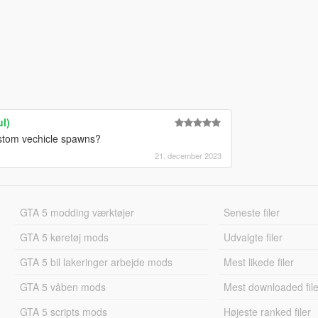
l)
 custom vechicle spawns?
21. december 2023
GTA 5 modding værktøjer
Seneste filer
GTA 5 køretøj mods
Udvalgte filer
GTA 5 bil lakeringer arbejde mods
Mest likede filer
GTA 5 våben mods
Mest downloaded file
GTA 5 scripts mods
Højeste ranked filer