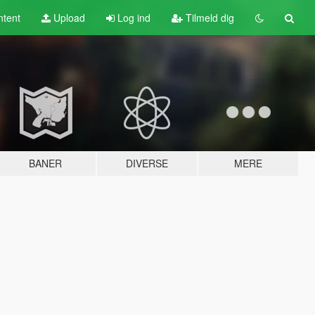
tent
Upload
Log ind
Tilmeld dig
BANER
DIVERSE
MERE