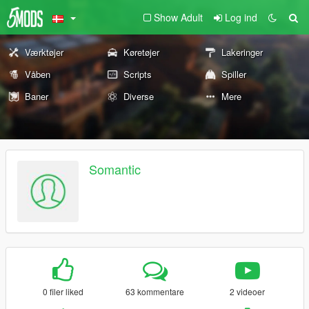
Show Adult
Log ind
Værktøjer
Køretøjer
Lakeringer
Våben
Scripts
Spiller
Baner
Diverse
Mere
Somantic
0 filer liked
63 kommentare
2 videoer