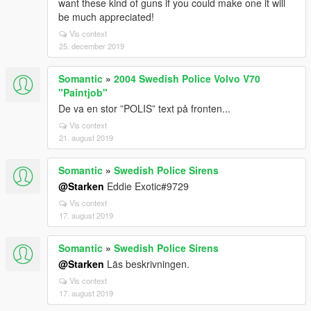
want these kind of guns if you could make one it will
be much appreciated!
Vis context
25. december 2019
Somantic
»
2004 Swedish Police Volvo V70
"Paintjob"
De va en stor ”POLIS” text på fronten...
Vis context
21. august 2019
Somantic
»
Swedish Police Sirens
@Starken
Eddie Exotic#9729
Vis context
17. august 2019
Somantic
»
Swedish Police Sirens
@Starken
Läs beskrivningen.
Vis context
17. august 2019