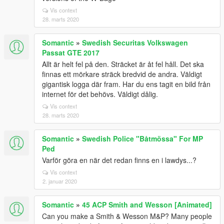
Vis context
28. marts 2020
Somantic
»
Swedish Securitas Volkswagen
Passat GTE 2017
Allt är helt fel på den. Sträcket är åt fel håll. Det ska
finnas ett mörkare sträck bredvid de andra. Väldigt
gigantisk logga där fram. Har du ens tagit en bild från
internet för det behövs. Väldigt dålig.
Vis context
28. marts 2020
Somantic
»
Swedish Police "Båtmössa" For MP
Ped
Varför göra en när det redan finns en i lawdys...?
Vis context
2. januar 2020
Somantic
»
45 ACP Smith and Wesson [Animated]
Can you make a Smith & Wesson M&P? Many people