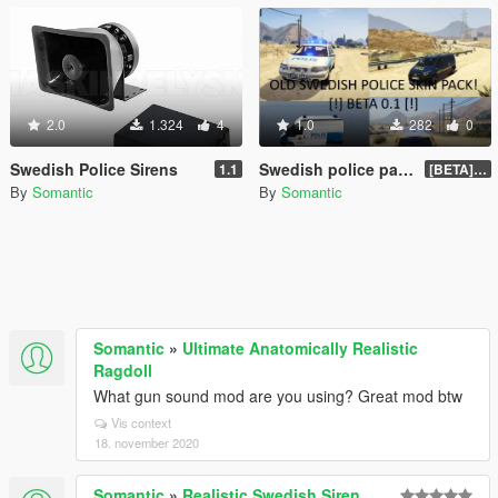
2.0
1.324
4
1.0
282
0
Swedish Police Sirens
Swedish police paintjob pack (Old Swedish police skin + toll) [BETA] 0.1
1.1
[BETA] 0.1
By
Somantic
By
Somantic
Somantic
»
Ultimate Anatomically Realistic
Ragdoll
What gun sound mod are you using? Great mod btw
Vis context
18. november 2020
Somantic
»
Realistic Swedish Siren