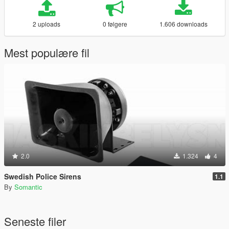
2 uploads
0 følgere
1.606 downloads
Mest populære fil
2.0
1.324
4
Swedish Police Sirens
1.1
By
Somantic
Seneste filer