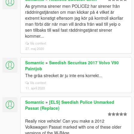
As grymma sirener men POLICE2 har sirener från
räddningstjänsten om man klickar på 4 vilket är
extremt konstigt eftersom jag kör på kontroll skorllar
man förbi där när man vill ändra från wail till yelp o
sen tillbaks till wail fast räddningstjänst sirener
kommer...
Vis context
27. maj 2020
Somantic
»
Swedish Securitas 2017 Volvo V90
Paintjob
The gråa strecket är ju inte ens korrekt...
Vis context
11. april 2020
Somantic
»
[ELS] Swedish Police Unmarked
Passat (Replace)
Really nice vehicle! Can you make a 2012
Volkswagen Passat marked with one of these older
versions of the W-Båge