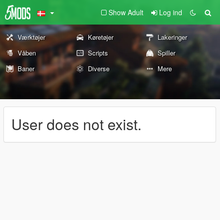
Show Adult
Log ind
Værktøjer
Køretøjer
Lakeringer
Våben
Scripts
Spiller
Baner
Diverse
Mere
User does not exist.