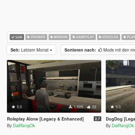
LUA
TRAINER
MISSION
GAMEPLAY
VEHICLES
PLA
Seit:
Letzem Monat
Sortieren nach:
Mods mit den me
5.0
1.505
22
5.0
Roleplay Alone [Legacy & Enhanced]
DogDog [Lega
2.7
By
DaiRangOk
By
DaiRangOk