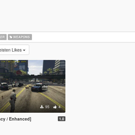
YER
WEAPONS
isten Likes
95
4
cy / Enhanced]
1.0