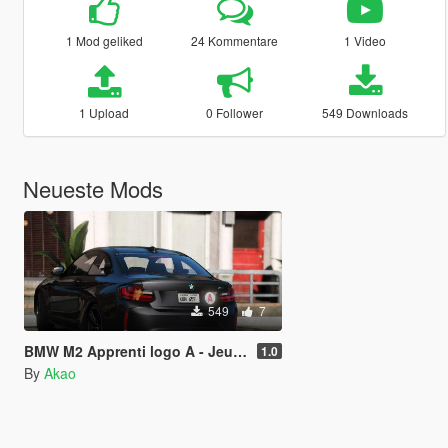
1 Mod geliked
24 Kommentare
1 Video
1 Upload
0 Follower
549 Downloads
Neueste Mods
549
7
BMW M2 Apprenti logo A - Jeune conducteur
1.0
By
Akao