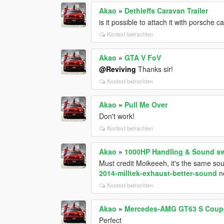
Akao
»
Dethleffs Caravan Trailer
is it possible to attach it with porsche
Kontext betrachten
Akao
»
GTA V FoV
@Reviving
Thanks sir!
Kontext betrachten
Akao
»
Pull Me Over
Don't work!
Kontext betrachten
Akao
»
1000HP Handling & Sound s
Must credit Moikeeeh, it's the same so
2014-milltek-exhaust-better-sound
n
Kontext betrachten
Akao
»
Mercedes-AMG GT63 S Coupe 
Perfect