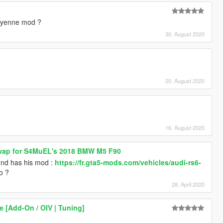
 cayenne mod ?
30. August 2020
20. August 2020
16. August 2020
wap for S4MuEL's 2018 BMW M5 F90
und has his mod :
https://fr.gta5-mods.com/vehicles/audi-rs6-
o ?
28. April 2020
[Add-On / OIV | Tuning]