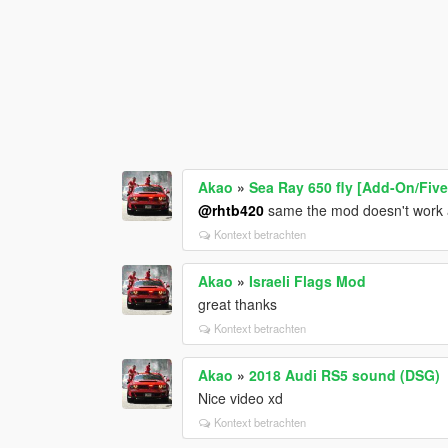
Akao
»
Sea Ray 650 fly [Add-On/Fiv
@rhtb420
same the mod doesn't work
Kontext betrachten
Akao
»
Israeli Flags Mod
great thanks
Kontext betrachten
Akao
»
2018 Audi RS5 sound (DSG)
Nice video xd
Kontext betrachten