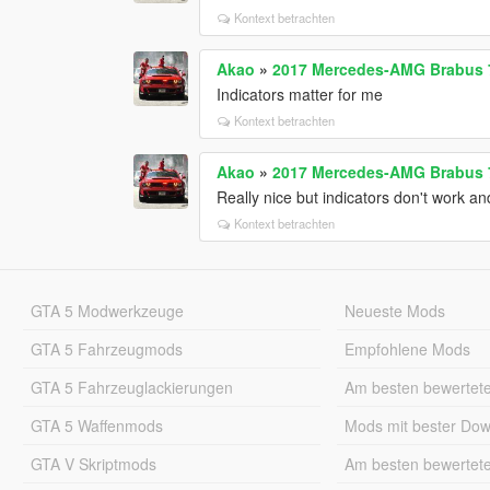
Kontext betrachten
Akao
»
2017 Mercedes-AMG Brabus 
Indicators matter for me
Kontext betrachten
Akao
»
2017 Mercedes-AMG Brabus 
Really nice but indicators don't work and
Kontext betrachten
GTA 5 Modwerkzeuge
Neueste Mods
GTA 5 Fahrzeugmods
Empfohlene Mods
GTA 5 Fahrzeuglackierungen
Am besten bewertet
GTA 5 Waffenmods
Mods mit bester Do
GTA V Skriptmods
Am besten bewertet