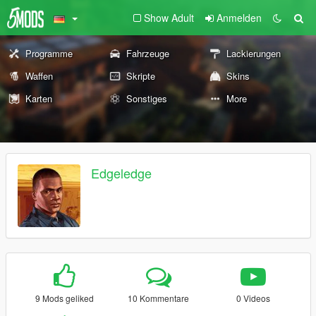
Show Adult
Anmelden
Programme
Fahrzeuge
Lackierungen
Waffen
Skripte
Skins
Karten
Sonstiges
More
Edgeledge
9 Mods geliked
10 Kommentare
0 Videos