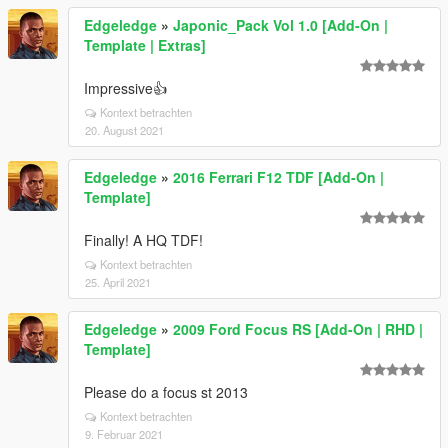
Edgeledge
»
Japonic_Pack Vol 1.0 [Add-On |
Template | Extras]
Impressive👍
Kontext betrachten
20. August 2021
Edgeledge
»
2016 Ferrari F12 TDF [Add-On |
Template]
Finally! A HQ TDF!
Kontext betrachten
25. April 2021
Edgeledge
»
2009 Ford Focus RS [Add-On | RHD |
Template]
Please do a focus st 2013
Kontext betrachten
9. Februar 2021