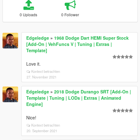
0 Uploads
0 Follower
Edgeledge
»
1968 Dodge Dart HEMI Super Stock
[Add-On | VehFuncs V | Tuning | Extras |
Template]
Love it.
Kontext betrachten
27. November 2021
Edgeledge
»
2018 Dodge Durango SRT [Add-On |
Template | Tuning | LODs | Extras | Animated
Engine]
Nice!
Kontext betrachten
20. September 2021