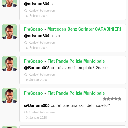
@cristian304
si
Kontext betrachten
16. Februar 2020
FraSpago
»
Mercedes Benz Sprinter CARABINIERI
@cristian304
ci sta
Kontext betrachten
16. Februar 2020
FraSpago
»
Fiat Panda Polizia Municipale
@Banana005
potrei avere il template? Grazie.
Kontext betrachten
19. Januar 2020
FraSpago
»
Fiat Panda Polizia Municipale
@Banana005
potrei fare una skin del modello?
Kontext betrachten
13. Januar 2020