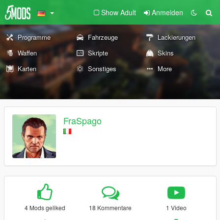
Show Adult
Anmelden
Programme
Fahrzeuge
Lackierungen
Waffen
Skripte
Skins
Karten
Sonstiges
More
FraSpago
4 Mods geliked
18 Kommentare
1 Video