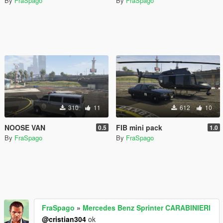
By
FraSpago
By
FraSpago
310
11
612
10
NOOSE VAN
FIB mini pack
0.5
1.0
By
FraSpago
By
FraSpago
FraSpago
»
Mercedes Benz Sprinter CARABINIERI
@cristian304
ok