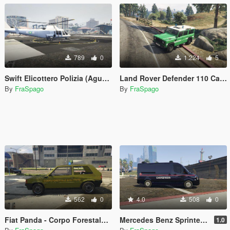
789
0
1.224
5
Swift Elicottero Polizia (AgustaWestland AW109 Polizia)
Land Rover Defender 110 Carabinieri Forestale
By
FraSpago
By
FraSpago
562
0
4.0
508
0
Fiat Panda - Corpo Forestale dello Stato
Mercedes Benz Sprinter CARABINIERI
1.0