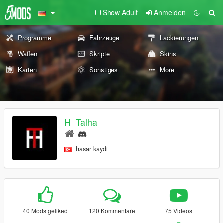
Show Adult
Anmelden
Programme
Fahrzeuge
Lackierungen
Waffen
Skripte
Skins
Karten
Sonstiges
More
H_Talha
hasar kaydi
40 Mods geliked
120 Kommentare
75 Videos