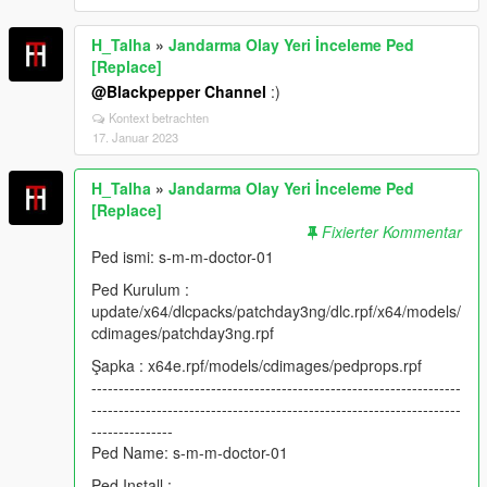
H_Talha
»
Jandarma Olay Yeri İnceleme Ped
[Replace]
@Blackpepper Channel
:)
Kontext betrachten
17. Januar 2023
H_Talha
»
Jandarma Olay Yeri İnceleme Ped
[Replace]
Fixierter Kommentar
Ped ismi: s-m-m-doctor-01
Ped Kurulum :
update/x64/dlcpacks/patchday3ng/dlc.rpf/x64/models/
cdimages/patchday3ng.rpf
Şapka : x64e.rpf/models/cdimages/pedprops.rpf
--------------------------------------------------------------------
--------------------------------------------------------------------
---------------
Ped Name: s-m-m-doctor-01
Ped Install :