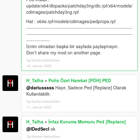
update/x64/dlcpacks/patchday3ng/dlc.rpf/x64/models/
cdimages/patchday3ng.rpf
Hat : x64e.rpf/models/cdimages/pedprops.rpf
--------------------------------------------------------------------
--------------------------------------------------------------------
---------------
İznim olmadan başka bir sayfada paylaşmayın.
Don't share my mod on another page.
Kontext betrachten
16. Januar 2023
H_Talha
»
Polis Özel Harekat [PÖH] PED
@dariusssss
Hayır, Sadece Ped [Replace] Olarak
Kullanılabilir.
Kontext betrachten
11. Januar 2023
H_Talha
»
İnfaz Koruma Memuru Ped [Replace]
@IDedSecI
ok
Kontext betrachten