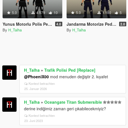
5.0
4.579
10
5.0
1.180
5
Yunus Motorlu Polis Ped [Replace]
Jandarma Motorize Ped [Replace]
4.0
2.0
By
H_Talha
By
H_Talha
H_Talha
»
Trafik Polisi Ped [Replace]
@PhoeniX00
mod menuden değiştir 2. kıyafet
Kontext betrachten
25. Januar 2026
H_Talha
»
Oceangate Titan Submersible
derine indiğimiz zaman geri çıkabilecekmiyiz?
Kontext betrachten
23. Juni 2023