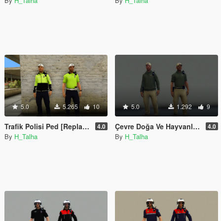
By
H_Talha
By
H_Talha
5.0
5.265
10
5.0
1.292
9
Trafik Polisi Ped [Replace]
Çevre Doğa Ve Hayvanları Koruma Polisi Ped [Replace]
4.0
4.0
By
H_Talha
By
H_Talha