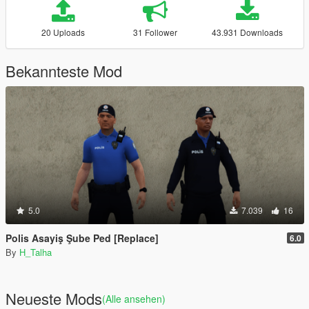
20 Uploads
31 Follower
43.931 Downloads
Bekannteste Mod
5.0
7.039
16
Polis Asayiş Şube Ped [Replace]
6.0
By
H_Talha
Neueste Mods
(Alle ansehen)