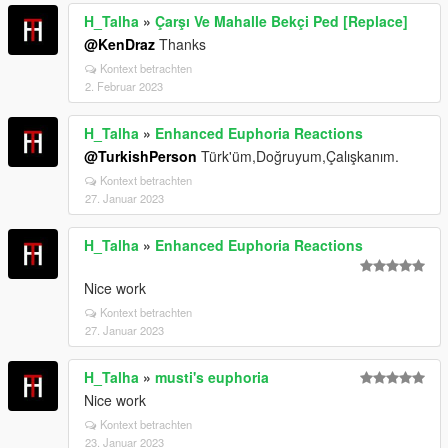
H_Talha
»
Çarşı Ve Mahalle Bekçi Ped [Replace]
@KenDraz
Thanks
Kontext betrachten
2. Februar 2023
H_Talha
»
Enhanced Euphoria Reactions
@TurkishPerson
Türk'üm,Doğruyum,Çalışkanım.
Kontext betrachten
27. Januar 2023
H_Talha
»
Enhanced Euphoria Reactions
Nice work
Kontext betrachten
27. Januar 2023
H_Talha
»
musti's euphoria
Nice work
Kontext betrachten
23. Januar 2023