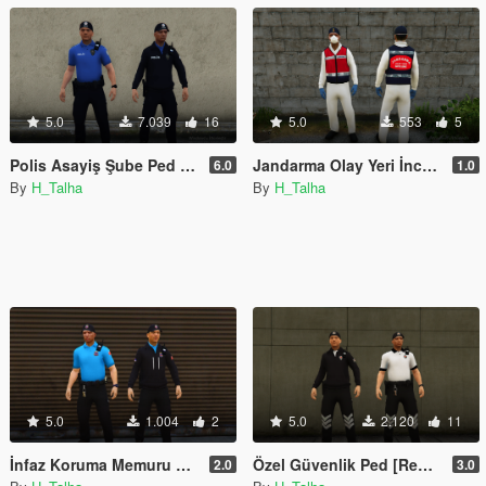
5.0
7.039
16
5.0
553
5
Polis Asayiş Şube Ped [Replace]
Jandarma Olay Yeri İnceleme Ped [Replace]
6.0
1.0
By
H_Talha
By
H_Talha
5.0
1.004
2
5.0
2.120
11
İnfaz Koruma Memuru Ped [Replace]
Özel Güvenlik Ped [Replace]
2.0
3.0