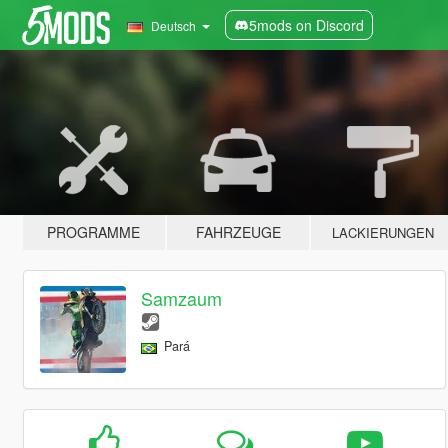
5mods on Discord
Deutsch
PROGRAMME
FAHRZEUGE
LACKIERUNGEN
Samzaum
Pará