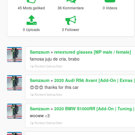
45 Mods geliked
36 Kommentare
0 Videos
0 Uploads
0 Follower
Samzaum
»
retextured glasses [MP male / female]
famosa juju de cria, brabo
Kontext betrachten
Samzaum
»
2020 Audi RS6 Avant [Add-On | Extras |
😍😍😍 thanks for this car
Kontext betrachten
Samzaum
»
2020 BMW S1000RR [Add-On | Tuning |
wooww <3
Kontext betrachten