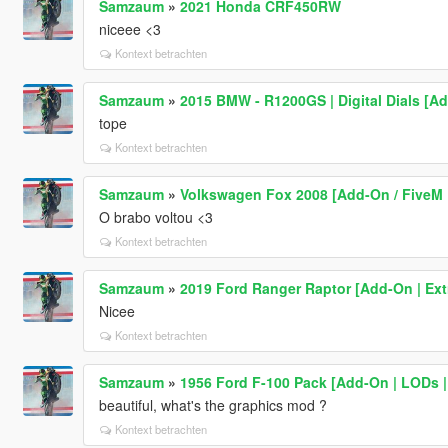
Samzaum
»
2021 Honda CRF450RW
niceee <3
Kontext betrachten
Samzaum
»
2015 BMW - R1200GS | Digital Dials [A
tope
Kontext betrachten
Samzaum
»
Volkswagen Fox 2008 [Add-On / FiveM 
O brabo voltou <3
Kontext betrachten
Samzaum
»
2019 Ford Ranger Raptor [Add-On | Extr
Nicee
Kontext betrachten
Samzaum
»
1956 Ford F-100 Pack [Add-On | LODs |
beautiful, what's the graphics mod ?
Kontext betrachten