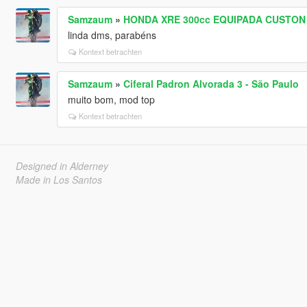
Samzaum
»
HONDA XRE 300cc EQUIPADA CUSTON
linda dms, parabéns
Kontext betrachten
Samzaum
»
Ciferal Padron Alvorada 3 - São Paulo
muito bom, mod top
Kontext betrachten
Designed in Alderney
Made in Los Santos