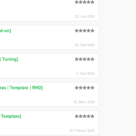
23. Juni 2020
dd-on]
30. April 2020
| Tuning]
6. April 2020
as | Template | RHD]
30. März 2020
 Template]
29. Februar 2020