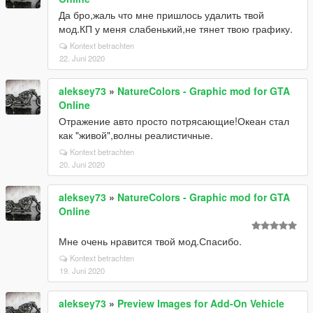
Да бро,жаль что мне пришлось удалить твой
мод.КП у меня слабенький,не тянет твою графику.
Kontext betrachten
22. Juni 2020
aleksey73
»
NatureColors - Graphic mod for GTA
Online
Отражение авто просто потрясающие!Океан стал
как "живой",волны реалистичные.
Kontext betrachten
20. Juni 2020
aleksey73
»
NatureColors - Graphic mod for GTA
Online
Мне очень нравится твой мод.Спасибо.
Kontext betrachten
19. Juni 2020
aleksey73
»
Preview Images for Add-On Vehicle