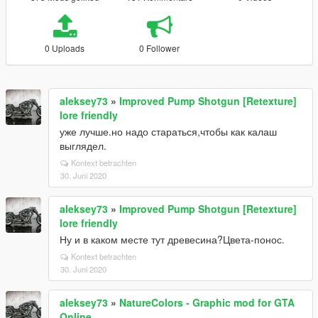
0 Uploads
0 Follower
aleksey73
»
Improved Pump Shotgun [Retexture]
lore friendly
уже лучше.но надо стараться,чтобы как калаш
выглядел.
Kontext betrachten
30. Juni 2020
aleksey73
»
Improved Pump Shotgun [Retexture]
lore friendly
Ну и в каком месте тут древесина?Цвета-понос.
Kontext betrachten
30. Juni 2020
aleksey73
»
NatureColors - Graphic mod for GTA
Online