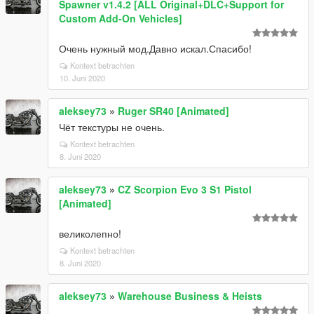
Spawner v1.4.2 [ALL Original+DLC+Support for
Custom Add-On Vehicles]
Очень нужный мод.Давно искал.Спасибо!
Kontext betrachten
10. Juni 2020
aleksey73
»
Ruger SR40 [Animated]
Чёт текстуры не очень.
Kontext betrachten
8. Juni 2020
aleksey73
»
CZ Scorpion Evo 3 S1 Pistol
[Animated]
великолепно!
Kontext betrachten
8. Juni 2020
aleksey73
»
Warehouse Business & Heists