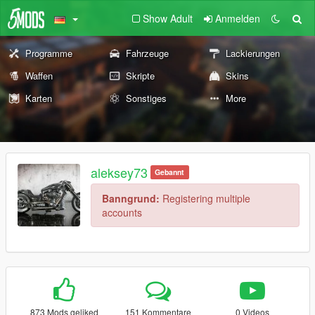
Show Adult
Anmelden
Programme
Fahrzeuge
Lackierungen
Waffen
Skripte
Skins
Karten
Sonstiges
More
aleksey73
Gebannt
Banngrund:
Registering multiple
accounts
873 Mods geliked
151 Kommentare
0 Videos