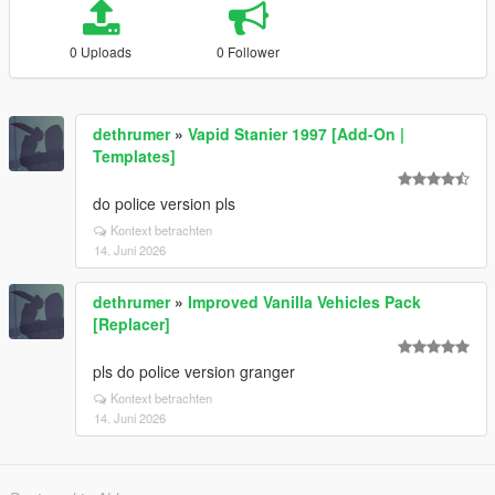
0 Uploads
0 Follower
dethrumer
»
Vapid Stanier 1997 [Add-On |
Templates]
do police version pls
Kontext betrachten
14. Juni 2026
dethrumer
»
Improved Vanilla Vehicles Pack
[Replacer]
pls do police version granger
Kontext betrachten
14. Juni 2026