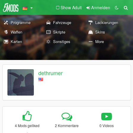
Show Adult
Anmelden
Programme
Fahrzeuge
Lackierungen
Waffen
Skripte
Skins
Karten
Sonstiges
More
dethrumer
4 Mods geliked
2 Kommentare
0 Videos