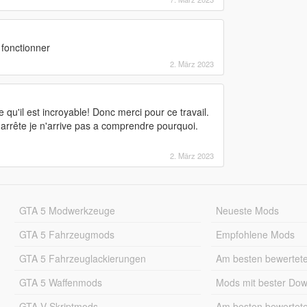
 fonctionner
2. März 2023
ire qu'il est incroyable! Donc merci pour ce travail.
s'arrête je n'arrive pas a comprendre pourquoi.
2. März 2023
GTA 5 Modwerkzeuge
Neueste Mods
GTA 5 Fahrzeugmods
Empfohlene Mods
GTA 5 Fahrzeuglackierungen
Am besten bewertet
GTA 5 Waffenmods
Mods mit bester Do
GTA V Skriptmods
Am besten bewertet