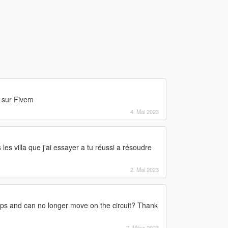
t sur Fivem
4. Mai 2023
les villa que j'ai essayer a tu réussi a résoudre
2. Mai 2023
ops and can no longer move on the circuit? Thank
7. März 2023