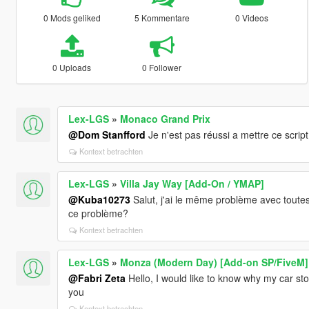
0 Mods geliked
5 Kommentare
0 Videos
0 Uploads
0 Follower
Lex-LGS
»
Monaco Grand Prix
@Dom Stanfford
Je n'est pas réussi a mettre ce scrip
Kontext betrachten
Lex-LGS
»
Villa Jay Way [Add-On / YMAP]
@Kuba10273
Salut, j'ai le même problème avec toutes 
ce problème?
Kontext betrachten
Lex-LGS
»
Monza (Modern Day) [Add-on SP/FiveM]
@Fabri Zeta
Hello, I would like to know why my car st
you
Kontext betrachten