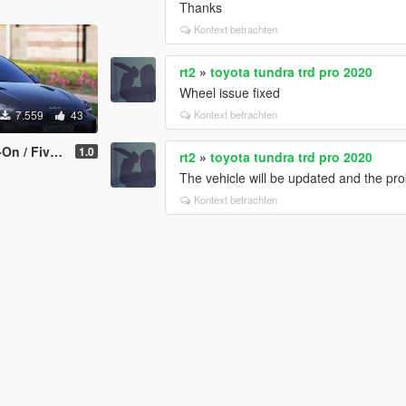
Thanks
Kontext betrachten
rt2
»
toyota tundra trd pro 2020
Wheel issue fixed
7.559
43
Kontext betrachten
 / FiveM]
1.0
rt2
»
toyota tundra trd pro 2020
The vehicle will be updated and the pr
Kontext betrachten