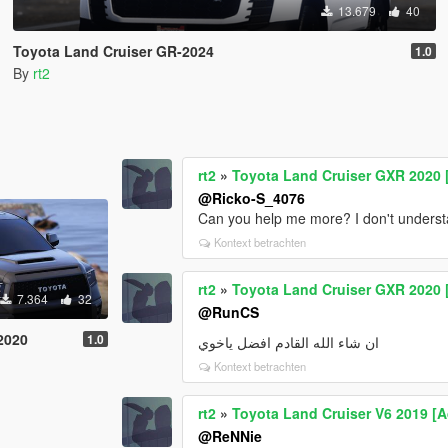
13.679
40
Toyota Land Cruiser GR-2024
1.0
By
rt2
rt2
»
Toyota Land Cruiser GXR 2020
@Ricko-S_4076
Can you help me more? I don't underst
Kontext betrachten
rt2
»
Toyota Land Cruiser GXR 2020
7.364
32
@RunCS
 2020
1.0
ان شاء الله القادم افضل ياخوي
Kontext betrachten
rt2
»
Toyota Land Cruiser V6 2019 [
@ReNNie