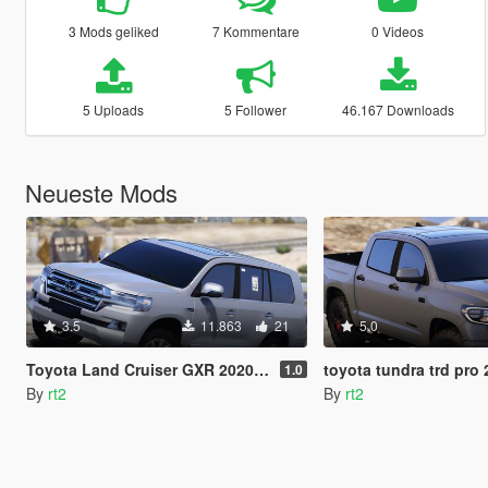
3 Mods geliked
7 Kommentare
0 Videos
5 Uploads
5 Follower
46.167 Downloads
Neueste Mods
3.5
11.863
21
5.0
Toyota Land Cruiser GXR 2020 [Add-On]
toyota tundra trd pro
1.0
By
rt2
By
rt2