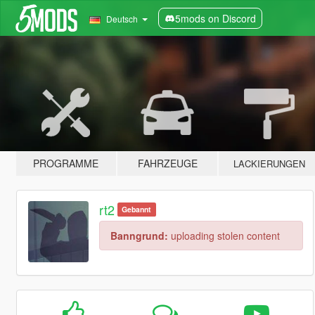
5mods on Discord
Deutsch
PROGRAMME
FAHRZEUGE
LACKIERUNGEN
rt2
Gebannt
Banngrund:
uploading stolen content