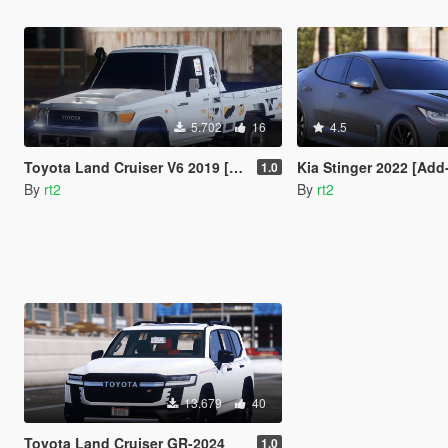
5.702
16
4.5
Toyota Land Cruiser V6 2019 [Add-On]
Kia Stinger 2022 [Add-On
1.0
By
rt2
By
rt2
13.679
40
Toyota Land Cruiser GR-2024
1.0