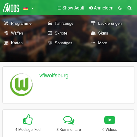
Show Adult
Anmelden
Programme
Fahrzeuge
Lackierungen
Waffen
Skripte
Skins
Karten
Sonstiges
More
vflwolfsburg
4 Mods geliked
3 Kommentare
0 Videos