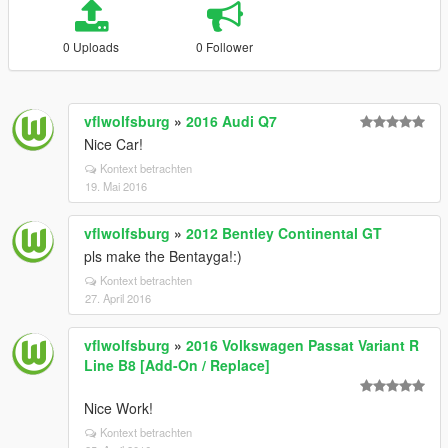
0 Uploads
0 Follower
vflwolfsburg
»
2016 Audi Q7
Nice Car!
Kontext betrachten
19. Mai 2016
vflwolfsburg
»
2012 Bentley Continental GT
pls make the Bentayga!:)
Kontext betrachten
27. April 2016
vflwolfsburg
»
2016 Volkswagen Passat Variant R
Line B8 [Add-On / Replace]
Nice Work!
Kontext betrachten