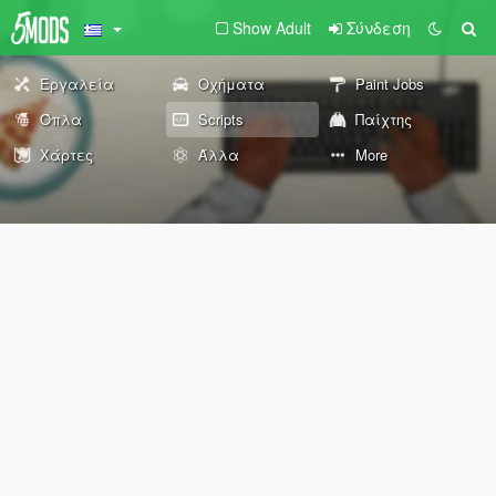
Show Adult
Σύνδεση
Εργαλεία
Οχήματα
Paint Jobs
Όπλα
Scripts
Παίχτης
Χάρτες
Άλλα
More